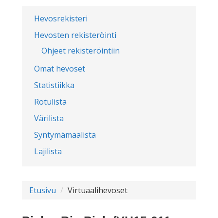
Hevosrekisteri
Hevosten rekisteröinti
Ohjeet rekisteröintiin
Omat hevoset
Statistiikka
Rotulista
Värilista
Syntymämaalista
Lajilista
Etusivu
Virtuaalihevoset