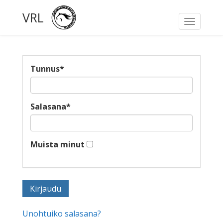
VRL
Toggle
navigati
Tunnus
*
Salasana
*
Muista minut
Unohtuiko salasana?