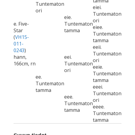
tamma
Tuntematon
eiei.
ori
Tuntematon
eie.
ori
e. Five-
Tuntematon
eiee.
Star
tamma
Tuntematon
(
VH15-
tamma
011-
eeii.
0243
)
Tuntematon
hann,
eei.
ori
166cm, rn
Tuntematon
eeie.
ori
Tuntematon
ee.
tamma
Tuntematon
eeei.
tamma
Tuntematon
eee.
ori
Tuntematon
eeee.
tamma
Tuntematon
tamma