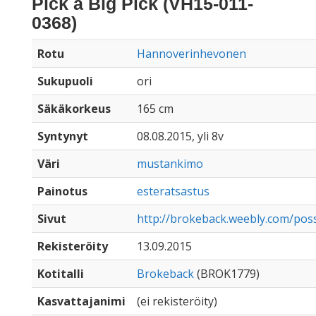
Pick a Big Pick (VH15-011-
0368)
Rotu
Hannoverinhevonen
Sukupuoli
ori
Säkäkorkeus
165 cm
Syntynyt
08.08.2015, yli 8v
Väri
mustankimo
Painotus
esteratsastus
Sivut
http://brokeback.weebly.com/pos
Rekisteröity
13.09.2015
Kotitalli
Brokeback
(BROK1779)
Kasvattajanimi
(ei rekisteröity)