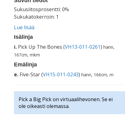
Suvun tiedot
Sukusiitosprosentti: 0%
Sukukatokerroin: 1
Lue lisää
Isälinja
i.
Pick Up The Bones (
VH13-011-0261
)
hann,
167cm, mkm
Emälinja
e.
Five-Star (
VH15-011-0243
)
hann, 166cm, rn
Pick a Big Pick on virtuaalihevonen. Se ei
ole oikeasti olemassa.