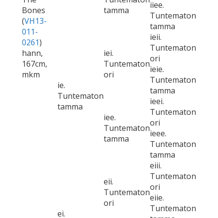
iiee.
Bones
tamma
Tuntematon
(
VH13-
tamma
011-
ieii.
0261
)
Tuntematon
hann,
iei.
ori
167cm,
Tuntematon
ieie.
mkm
ori
Tuntematon
ie.
tamma
Tuntematon
ieei.
tamma
Tuntematon
iee.
ori
Tuntematon
ieee.
tamma
Tuntematon
tamma
eiii.
Tuntematon
eii.
ori
Tuntematon
eiie.
ori
Tuntematon
ei.