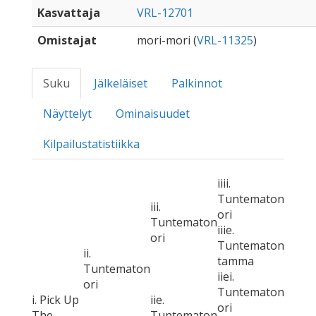
Kasvattaja
VRL-12701
Omistajat
mori-mori (
VRL-11325
)
Suku
Jälkeläiset
Palkinnot
Näyttelyt
Ominaisuudet
Kilpailustatistiikka
iiii.
Tuntematon
iii.
ori
Tuntematon
iiie.
ori
Tuntematon
ii.
tamma
Tuntematon
iiei.
ori
Tuntematon
i. Pick Up
iie.
ori
The
Tuntematon