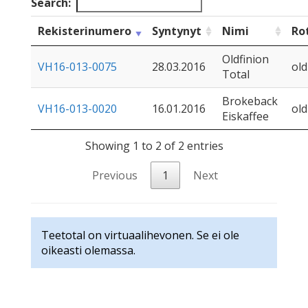
Search:
Rekisterinumero
Syntynyt
Nimi
Ro
Oldfinion
VH16-013-0075
28.03.2016
old
Total
Brokeback
VH16-013-0020
16.01.2016
old
Eiskaffee
Showing 1 to 2 of 2 entries
Previous
1
Next
Teetotal on virtuaalihevonen. Se ei ole
oikeasti olemassa.