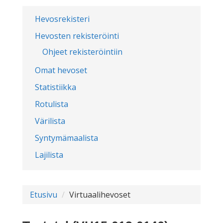
Hevosrekisteri
Hevosten rekisteröinti
Ohjeet rekisteröintiin
Omat hevoset
Statistiikka
Rotulista
Värilista
Syntymämaalista
Lajilista
Etusivu
Virtuaalihevoset