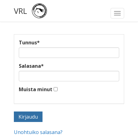
VRL
Toggle
navigati
Tunnus
*
Salasana
*
Muista minut
Unohtuiko salasana?