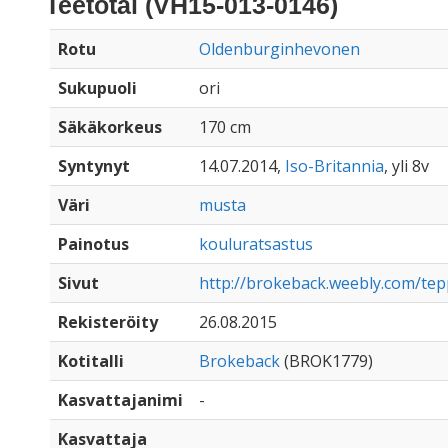
Teetotal (VH15-013-0146)
Rotu
Oldenburginhevonen
Sukupuoli
ori
Säkäkorkeus
170 cm
Syntynyt
14.07.2014,
Iso-Britannia
, yli 8v
Väri
musta
Painotus
kouluratsastus
Sivut
http://brokeback.weebly.com/tep
Rekisteröity
26.08.2015
Kotitalli
Brokeback
(BROK1779)
Kasvattajanimi
-
Kasvattaja