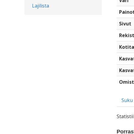
Väri
Lajilista
Paino
Sivut
Rekist
Kotita
Kasva
Kasva
Omist
Suku
Statist
Porrast