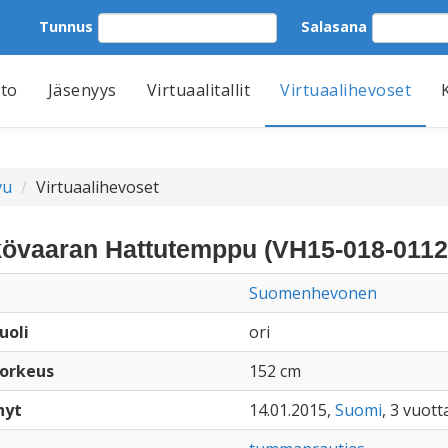
Tunnus
Salasana
tto
Jäsenyys
Virtuaalitallit
Virtuaalihevoset
vu
Virtuaalihevoset
övaaran Hattutemppu (VH15-018-0112
Suomenhevonen
uoli
ori
orkeus
152 cm
nyt
14.01.2015,
Suomi
, 3 vuott