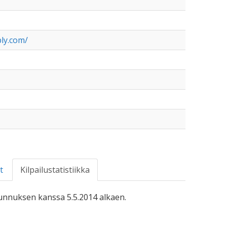
bly.com/
t
Kilpailustatistiikka
-tunnuksen kanssa 5.5.2014 alkaen.