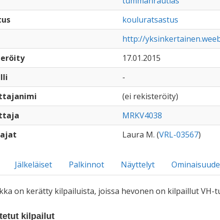
tummanrautias
tus
kouluratsastus
http://yksinkertainen.wee
eröity
17.01.2015
lli
-
ttajanimi
(ei rekisteröity)
ttaja
MRKV4038
ajat
Laura M. (
VRL-03567
)
Jälkeläiset
Palkinnot
Näyttelyt
Ominaisuude
iikka on kerätty kilpailuista, joissa hevonen on kilpaillut VH
etut kilpailut