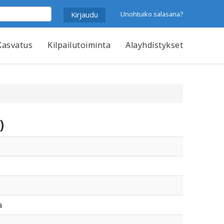
Unohtuiko salasana?
Kasvatus
Kilpailutoiminta
Alayhdistykset
)
a