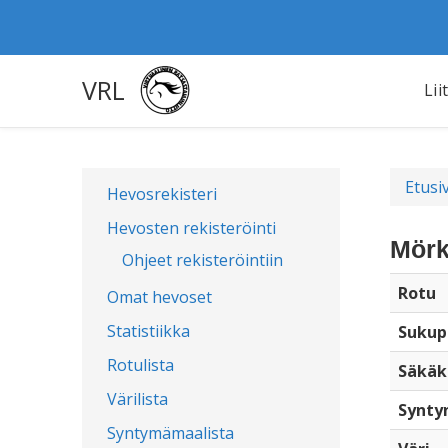
VRL
Lii
Etusi
Hevosrekisteri
Hevosten rekisteröinti
Mörk
Ohjeet rekisteröintiin
Rotu
Omat hevoset
Statistiikka
Sukup
Rotulista
Säkäk
Värilista
Synty
Syntymämaalista