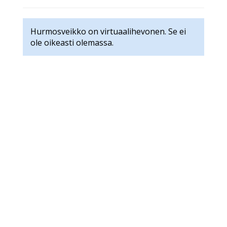
Hurmosveikko on virtuaalihevonen. Se ei
ole oikeasti olemassa.