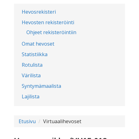
Hevosrekisteri
Hevosten rekisteröinti
Ohjeet rekisteröintiin
Omat hevoset
Statistiikka
Rotulista
Värilista
Syntymämaalista
Lajilista
Etusivu
Virtuaalihevoset