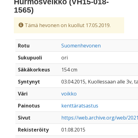
Hurmosveikko (VH15-018-
1565)
Tämä hevonen on kuollut 17.05.2019.
Rotu
Suomenhevonen
Sukupuoli
ori
Säkäkorkeus
154 cm
Syntynyt
03.04.2015, Kuollessaan alle 3v, ta
Väri
voikko
Painotus
kenttäratsastus
Sivut
https://web.archive.org/web/202
Rekisteröity
01.08.2015