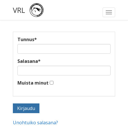
VRL
Toggle
navigati
Tunnus
*
Salasana
*
Muista minut
Unohtuiko salasana?