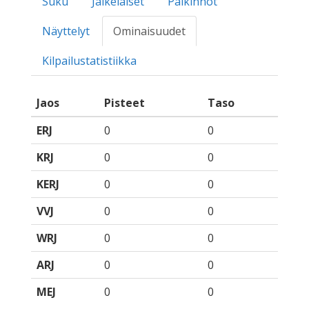
Suku
Jälkeläiset
Palkinnot
Näyttelyt
Ominaisuudet
Kilpailustatistiikka
Jaos
Pisteet
Taso
ERJ
0
0
KRJ
0
0
KERJ
0
0
VVJ
0
0
WRJ
0
0
ARJ
0
0
MEJ
0
0