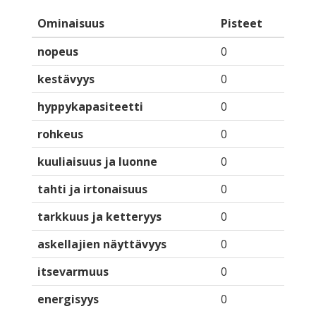
Ominaisuus
Pisteet
nopeus
0
kestävyys
0
hyppykapasiteetti
0
rohkeus
0
kuuliaisuus ja luonne
0
tahti ja irtonaisuus
0
tarkkuus ja ketteryys
0
askellajien näyttävyys
0
itsevarmuus
0
energisyys
0