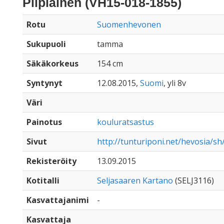
Piipiäinen (VH15-018-1855)
Rotu
Suomenhevonen
Sukupuoli
tamma
Säkäkorkeus
154 cm
Syntynyt
12.08.2015,
Suomi
, yli 8v
Väri
Painotus
kouluratsastus
Sivut
http://tunturiponi.net/hevosia/sh
Rekisteröity
13.09.2015
Kotitalli
Seljasaaren Kartano
(SELJ3116)
Kasvattajanimi
-
Kasvattaja