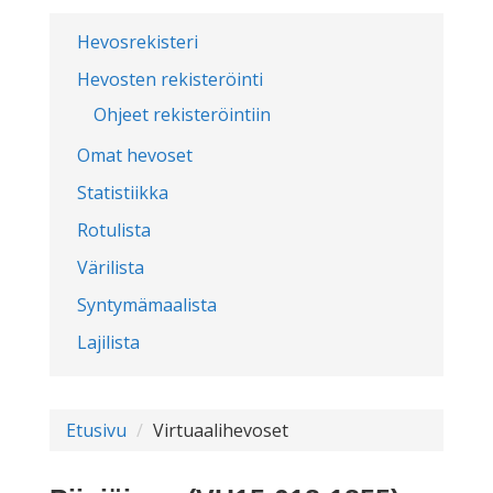
Hevosrekisteri
Hevosten rekisteröinti
Ohjeet rekisteröintiin
Omat hevoset
Statistiikka
Rotulista
Värilista
Syntymämaalista
Lajilista
Etusivu
Virtuaalihevoset