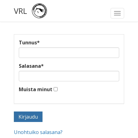
VRL
Toggle
navigati
Tunnus
*
Salasana
*
Muista minut
Unohtuiko salasana?