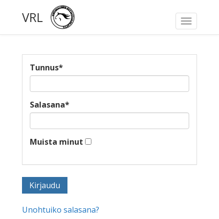
VRL
Toggle
navigati
Tunnus
*
Salasana
*
Muista minut
Unohtuiko salasana?