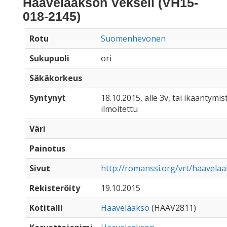
Haavelaakson Vekseli (VH15-
018-2145)
Rotu
Suomenhevonen
Sukupuoli
ori
Säkäkorkeus
Syntynyt
18.10.2015, alle 3v, tai ikääntymist
ilmoitettu
Väri
Painotus
Sivut
http://romanssi.org/vrt/haavela
Rekisteröity
19.10.2015
Kotitalli
Haavelaakso
(HAAV2811)