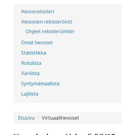
Hevosrekisteri
Hevosten rekisteröinti
Ohjeet rekisteröintiin
Omat hevoset
Statistiikka
Rotulista
Värilista
Syntymämaalista
Lajilista
Etusivu
Virtuaalihevoset