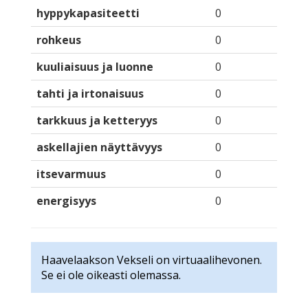
hyppykapasiteetti
0
rohkeus
0
kuuliaisuus ja luonne
0
tahti ja irtonaisuus
0
tarkkuus ja ketteryys
0
askellajien näyttävyys
0
itsevarmuus
0
energisyys
0
Haavelaakson Vekseli on virtuaalihevonen.
Se ei ole oikeasti olemassa.