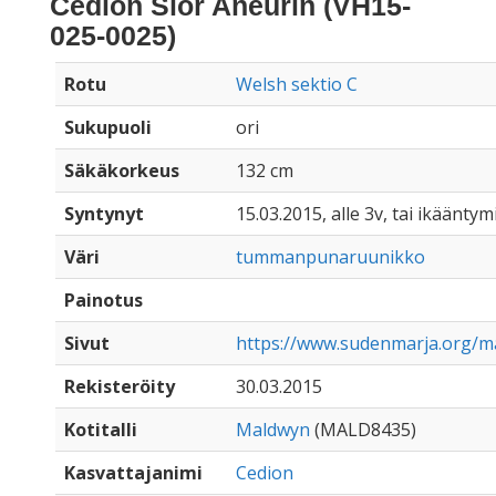
Cedion Sior Aneurin (VH15-
025-0025)
Rotu
Welsh sektio C
Sukupuoli
ori
Säkäkorkeus
132 cm
Syntynyt
15.03.2015, alle 3v, tai ikääntym
Väri
tummanpunaruunikko
Painotus
Sivut
https://www.sudenmarja.org/m
Rekisteröity
30.03.2015
Kotitalli
Maldwyn
(MALD8435)
Kasvattajanimi
Cedion