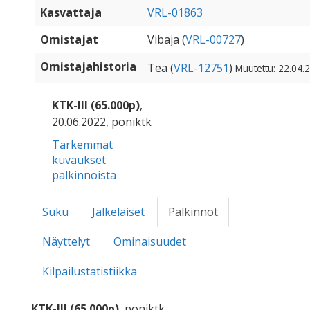
Kasvattaja
VRL-01863
Omistajat
Vibaja (
VRL-00727
)
Omistajahistoria
Tea (
VRL-12751
)
Muutettu: 22.04.
KTK-III (65.000p)
,
20.06.2022, poniktk
Tarkemmat
kuvaukset
palkinnoista
Suku
Jälkeläiset
Palkinnot
Näyttelyt
Ominaisuudet
Kilpailustatistiikka
KTK-III (65.000p)
, poniktk