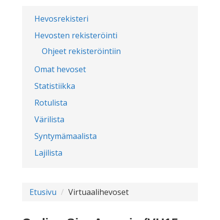
Hevosrekisteri
Hevosten rekisteröinti
Ohjeet rekisteröintiin
Omat hevoset
Statistiikka
Rotulista
Värilista
Syntymämaalista
Lajilista
Etusivu
Virtuaalihevoset