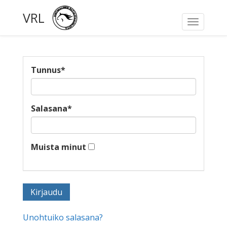
VRL
Toggle
navigati
Tunnus
*
Salasana
*
Muista minut
Unohtuiko salasana?