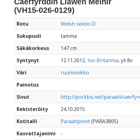
Caerfyrddin Llawen Meinir
(VH15-026-0129)
Rotu
Welsh sektio D
Sukupuoli
tamma
Säkäkorkeus
147 cm
Syntynyt
12.11.2012,
Iso-Britannia
, yli 8v
Väri
ruunivoikko
Painotus
Sivut
http://porkkis.net/paraati/caerfy
Rekisteröity
24.10.2015
Kotitalli
Paraatiponit
(PARA3805)
Kasvattajanimi
-