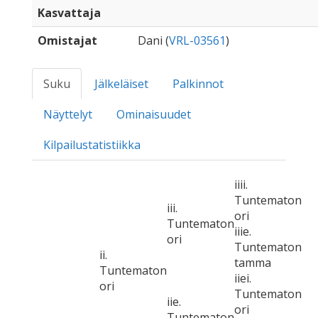
Kasvattaja
Omistajat
Dani (
VRL-03561
)
Suku
Jälkeläiset
Palkinnot
Näyttelyt
Ominaisuudet
Kilpailustatistiikka
iiii.
Tuntematon
iii.
ori
Tuntematon
iiie.
ori
Tuntematon
ii.
tamma
Tuntematon
iiei.
ori
Tuntematon
iie.
ori
Tuntematon