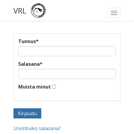
VRL
Toggle
navigati
Tunnus
*
Salasana
*
Muista minut
Unohtuiko salasana?