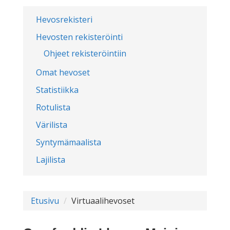
Hevosrekisteri
Hevosten rekisteröinti
Ohjeet rekisteröintiin
Omat hevoset
Statistiikka
Rotulista
Värilista
Syntymämaalista
Lajilista
Etusivu
Virtuaalihevoset