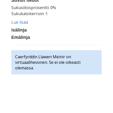
Suvun tiedot
Sukusiitosprosentti: 0%
Sukukatokerroin: 1
Lue lisää
Isälinja
Emälinja
Caerfyrddin Llawen Meinir on
virtuaalihevonen. Se ei ole oikeasti
olemassa.