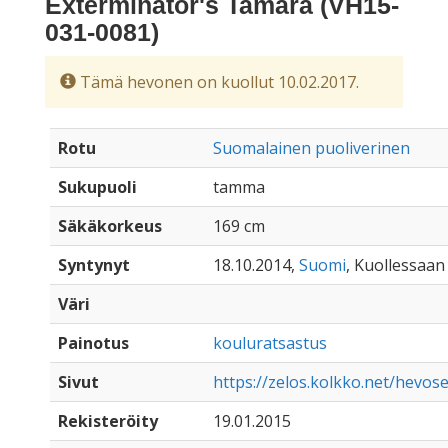
Exterminator's Tamara (VH15-
031-0081)
Tämä hevonen on kuollut 10.02.2017.
Rotu
Suomalainen puoliverinen
Sukupuoli
tamma
Säkäkorkeus
169 cm
Syntynyt
18.10.2014,
Suomi
, Kuollessaan 
Väri
Painotus
kouluratsastus
Sivut
https://zelos.kolkko.net/hevos
Rekisteröity
19.01.2015