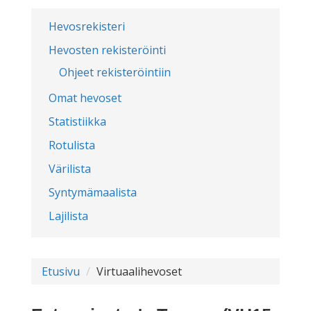
Hevosrekisteri
Hevosten rekisteröinti
Ohjeet rekisteröintiin
Omat hevoset
Statistiikka
Rotulista
Värilista
Syntymämaalista
Lajilista
Etusivu
Virtuaalihevoset