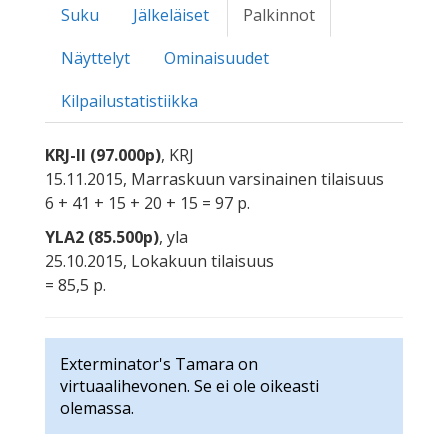
Suku
Jälkeläiset
Palkinnot
Näyttelyt
Ominaisuudet
Kilpailustatistiikka
KRJ-II (97.000p)
, KRJ
15.11.2015, Marraskuun varsinainen tilaisuus
6 + 41 + 15 + 20 + 15 = 97 p.
YLA2 (85.500p)
, yla
25.10.2015, Lokakuun tilaisuus
= 85,5 p.
Exterminator's Tamara on
virtuaalihevonen. Se ei ole oikeasti
olemassa.