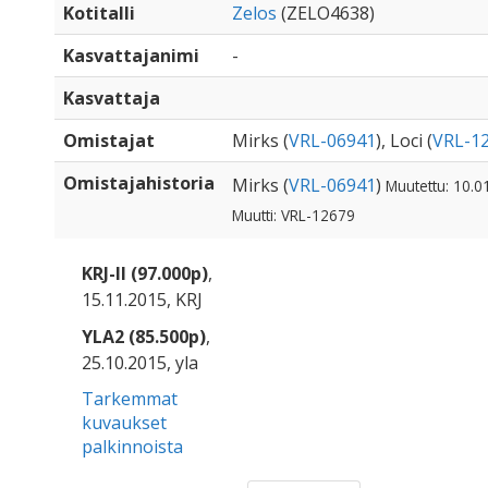
Kotitalli
Zelos
(ZELO4638)
Kasvattajanimi
-
Kasvattaja
Omistajat
Mirks (
VRL-06941
), Loci (
VRL-1
Omistajahistoria
Mirks (
VRL-06941
)
Muutettu: 10.0
Muutti: VRL-12679
KRJ-II (97.000p)
,
15.11.2015, KRJ
YLA2 (85.500p)
,
25.10.2015, yla
Tarkemmat
kuvaukset
palkinnoista