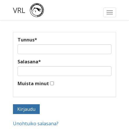
VRL
Toggle
navigati
Tunnus
*
Salasana
*
Muista minut
Unohtuiko salasana?