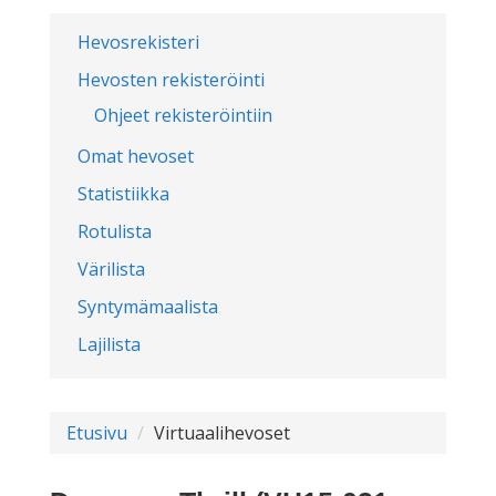
Hevosrekisteri
Hevosten rekisteröinti
Ohjeet rekisteröintiin
Omat hevoset
Statistiikka
Rotulista
Värilista
Syntymämaalista
Lajilista
Etusivu
Virtuaalihevoset