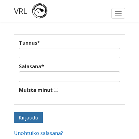
VRL
Toggle
navigati
Tunnus
*
Salasana
*
Muista minut
Unohtuiko salasana?