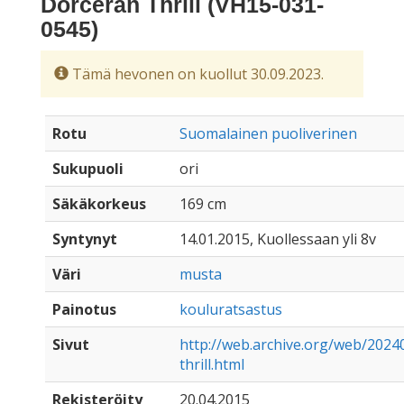
Dorceran Thrill (VH15-031-
0545)
Tämä hevonen on kuollut 30.09.2023.
Rotu
Suomalainen puoliverinen
Sukupuoli
ori
Säkäkorkeus
169 cm
Syntynyt
14.01.2015, Kuollessaan yli 8v
Väri
musta
Painotus
kouluratsastus
Sivut
http://web.archive.org/web/2024
thrill.html
Rekisteröity
20.04.2015