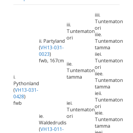
iiii.
Tuntematon
iii.
ori
Tuntematon
iiie.
ori
ii. Partyland
Tuntematon
(
VH13-031-
tamma
0023
)
iiei.
fwb, 167cm
Tuntematon
iie.
ori
Tuntematon
iiee.
i.
tamma
Tuntematon
Pythonland
tamma
(
VH13-031-
ieii.
0428
)
Tuntematon
fwb
iei.
ori
Tuntematon
ieie.
ie.
ori
Tuntematon
Waldedrudis
tamma
(
VH13-011-
ieei.