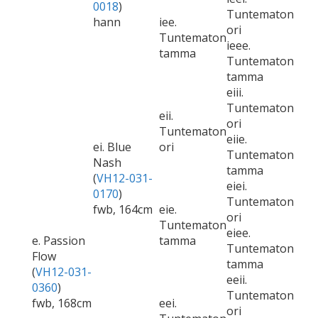
0018
)
Tuntematon
hann
iee.
ori
Tuntematon
ieee.
tamma
Tuntematon
tamma
eiii.
Tuntematon
eii.
ori
Tuntematon
eiie.
ei. Blue
ori
Tuntematon
Nash
tamma
(
VH12-031-
eiei.
0170
)
Tuntematon
fwb, 164cm
eie.
ori
Tuntematon
eiee.
e. Passion
tamma
Tuntematon
Flow
tamma
(
VH12-031-
eeii.
0360
)
Tuntematon
fwb, 168cm
eei.
ori