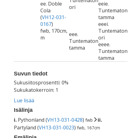
Tuntematon
ee. Doble
eeie.
ori
Cola
Tuntematon
(
VH12-031-
tamma
0167
)
eeei.
fwb, 170cm,
Tuntematon
eee.
m
ori
Tuntematon
eeee.
tamma
Tuntematon
tamma
Suvun tiedot
Sukusiitosprosentti: 0%
Sukukatokerroin: 1
Lue lisää
Isälinja
i.
Pythonland (
VH13-031-0428
)
ii.
fwb
Partyland (
VH13-031-0023
)
fwb, 167cm
Emälinja