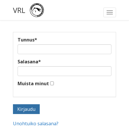
VRL
Toggle
navigati
Tunnus
*
Salasana
*
Muista minut
Unohtuiko salasana?