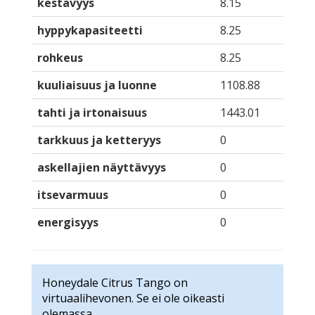
kestävyys
8.15
hyppykapasiteetti
8.25
rohkeus
8.25
kuuliaisuus ja luonne
1108.88
tahti ja irtonaisuus
1443.01
tarkkuus ja ketteryys
0
askellajien näyttävyys
0
itsevarmuus
0
energisyys
0
Honeydale Citrus Tango on
virtuaalihevonen. Se ei ole oikeasti
olemassa.