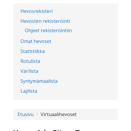
Hevosrekisteri
Hevosten rekisteröinti
Ohjeet rekisteröintiin
Omat hevoset
Statistiikka
Rotulista
Värilista
Syntymämaalista
Lajilista
Etusivu
Virtuaalihevoset