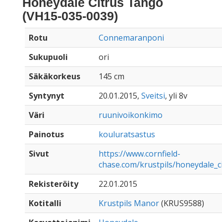
Honeydale Citrus Tango
(VH15-035-0039)
Rotu
Connemaranponi
Sukupuoli
ori
Säkäkorkeus
145 cm
Syntynyt
20.01.2015,
Sveitsi
, yli 8v
Väri
ruunivoikonkimo
Painotus
kouluratsastus
Sivut
https://www.cornfield-
chase.com/krustpils/honeydale_c
Rekisteröity
22.01.2015
Kotitalli
Krustpils Manor
(KRUS9588)