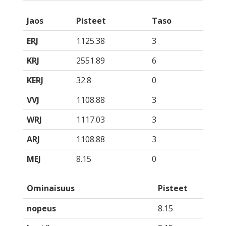
Jaos
Pisteet
Taso
ERJ
1125.38
3
KRJ
2551.89
6
KERJ
32.8
0
VVJ
1108.88
3
WRJ
1117.03
3
ARJ
1108.88
3
MEJ
8.15
0
Ominaisuus
Pisteet
nopeus
8.15