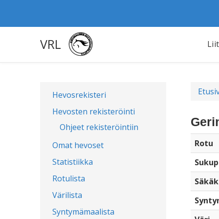
VRL
Lii
Etusi
Hevosrekisteri
Hevosten rekisteröinti
Geri
Ohjeet rekisteröintiin
Rotu
Omat hevoset
Statistiikka
Sukup
Rotulista
Säkäk
Värilista
Synty
Syntymämaalista