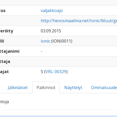
tus
valjakkoajo
http://hevosmaailma.net/Ionic/Muut/g
eröity
03.09.2015
lli
Ionic
(IONI0011)
ttajanimi
-
ttaja
ajat
S (
VRL-00329
)
Jälkeläiset
Palkinnot
Näyttelyt
Ominaisuude
ntoja