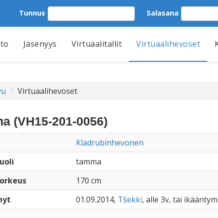
Tunnus
Salasana
tto
Jäsenyys
Virtuaalitallit
Virtuaalihevoset
vu
Virtuaalihevoset
na (VH15-201-0056)
Kladrubinhevonen
uoli
tamma
orkeus
170 cm
nyt
01.09.2014,
Tšekki
, alle 3v, tai ikääntym