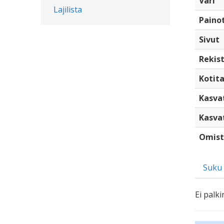
Väri
Lajilista
Paino
Sivut
Rekist
Kotita
Kasva
Kasva
Omist
Suku
Ei palki