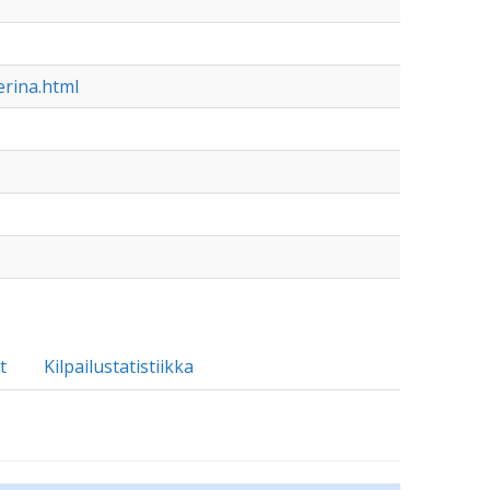
erina.html
t
Kilpailustatistiikka