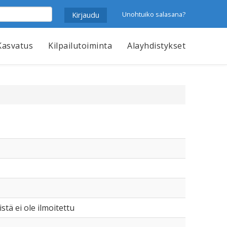
Unohtuiko salasana?
Kasvatus
Kilpailutoiminta
Alayhdistykset
istä ei ole ilmoitettu