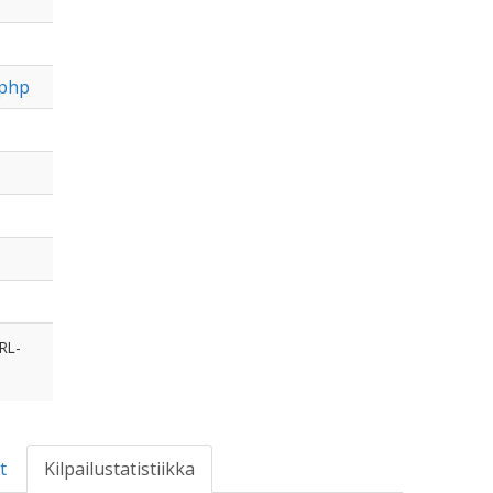
.php
RL-
t
Kilpailustatistiikka