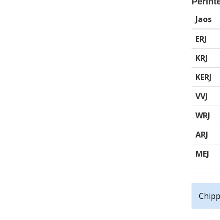
Perinte
Jaos
ERJ
KRJ
KERJ
VVJ
WRJ
ARJ
MEJ
Chipp