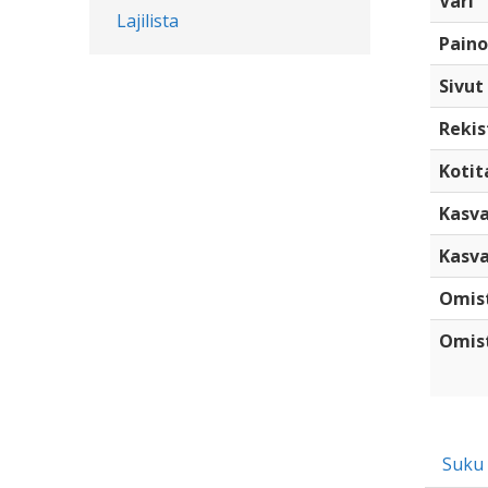
Väri
Lajilista
Paino
Sivut
Rekis
Kotita
Kasva
Kasva
Omis
Omist
Suku