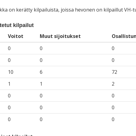
iikka on kerätty kilpailuista, joissa hevonen on kilpaillut VH
etut kilpailut
Voitot
Muut sijoitukset
Osallistu
0
0
0
0
0
0
10
6
72
1
1
2
0
0
0
0
0
0
0
0
0