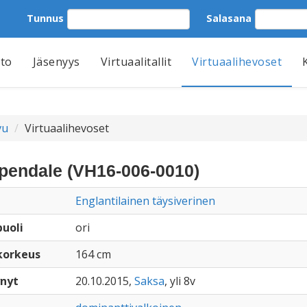
Tunnus
Salasana
tto
Jäsenyys
Virtuaalitallit
Virtuaalihevoset
vu
Virtuaalihevoset
pendale (VH16-006-0010)
Englantilainen täysiverinen
uoli
ori
korkeus
164 cm
nyt
20.10.2015,
Saksa
, yli 8v