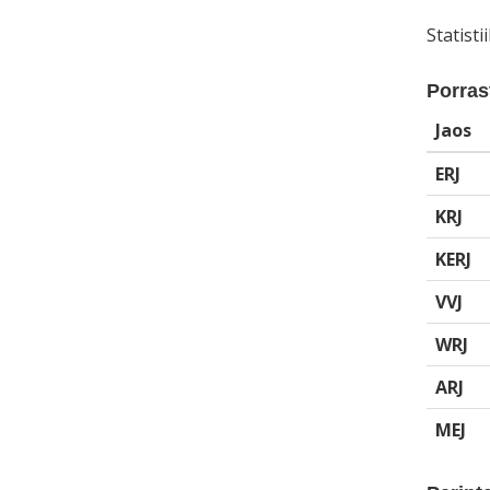
Statist
Porrast
Jaos
ERJ
KRJ
KERJ
VVJ
WRJ
ARJ
MEJ