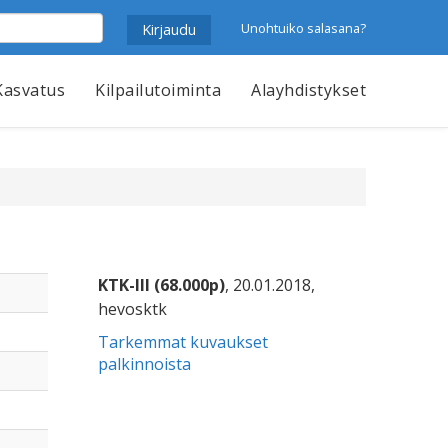
Unohtuiko salasana?
Kasvatus
Kilpailutoiminta
Alayhdistykset
KTK-III (68.000p)
, 20.01.2018,
hevosktk
Tarkemmat kuvaukset
palkinnoista