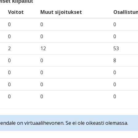
iset kilpailut
Voitot
Muut sijoitukset
Osallistu
0
0
0
0
0
0
2
12
53
0
0
8
0
0
0
0
0
0
0
0
0
endale on virtuaalihevonen. Se ei ole oikeasti olemassa.