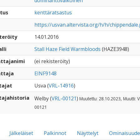
dominanttivalkoinen
tus
kenttäratsastus
https://usvan.altervista.org/h/h/chippendale
teröity
14.01.2016
lli
Stall Haze Field Warmbloods
(HAZE3948)
ttajanimi
(ei rekisteröity)
ttaja
EINF9148
tajat
Usva (
VRL-14916
)
ajahistoria
Welby (
VRL-00121
)
Muutettu: 28.10.2023, Muutti: V
00121
Jälkeläiset
Palkinnot
Näyttelyt
Ominaisuude