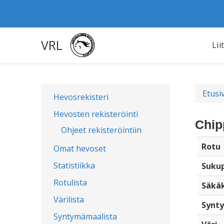
VRL
Lii
Etusi
Hevosrekisteri
Hevosten rekisteröinti
Chip
Ohjeet rekisteröintiin
Rotu
Omat hevoset
Statistiikka
Sukup
Rotulista
Säkä
Värilista
Synty
Syntymämaalista