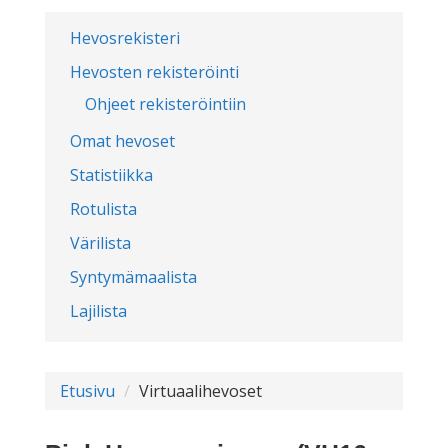
Hevosrekisteri
Hevosten rekisteröinti
Ohjeet rekisteröintiin
Omat hevoset
Statistiikka
Rotulista
Värilista
Syntymämaalista
Lajilista
Etusivu
Virtuaalihevoset