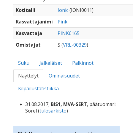
Kotitalli
Ionic
(IONI0011)
Kasvattajanimi
Pink
Kasvattaja
PINK6165
Omistajat
S (
VRL-00329
)
Suku
Jälkeläiset
Palkinnot
Näyttelyt
Ominaisuudet
Kilpailustatistiikka
31.08.2017,
BIS1, MVA-SERT
, päätuomari:
Sorel (
tulosarkisto
)