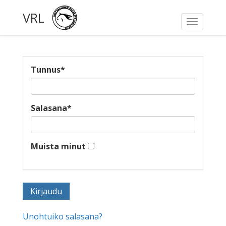
VRL
Toggle
navigati
Tunnus
*
Salasana
*
Muista minut
Unohtuiko salasana?