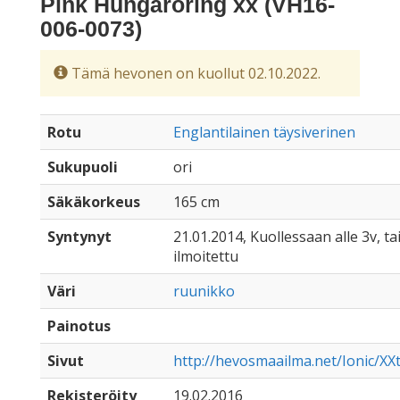
Pink Hungaroring xx (VH16-
006-0073)
Tämä hevonen on kuollut 02.10.2022.
Rotu
Englantilainen täysiverinen
Sukupuoli
ori
Säkäkorkeus
165 cm
Syntynyt
21.01.2014, Kuollessaan alle 3v, ta
ilmoitettu
Väri
ruunikko
Painotus
Sivut
http://hevosmaailma.net/Ionic/X
Rekisteröity
19.02.2016