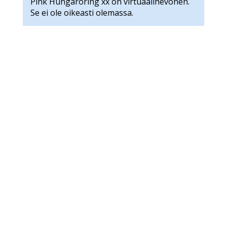
Pink Hungaroring xx on virtuaalihevonen.
Se ei ole oikeasti olemassa.