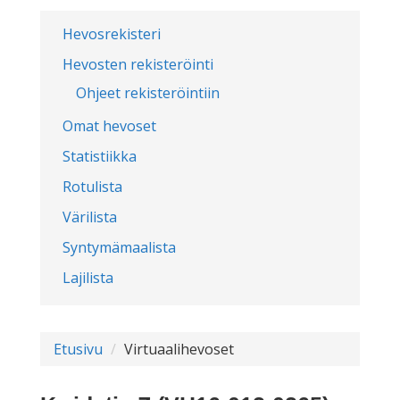
Hevosrekisteri
Hevosten rekisteröinti
Ohjeet rekisteröintiin
Omat hevoset
Statistiikka
Rotulista
Värilista
Syntymämaalista
Lajilista
Etusivu
Virtuaalihevoset