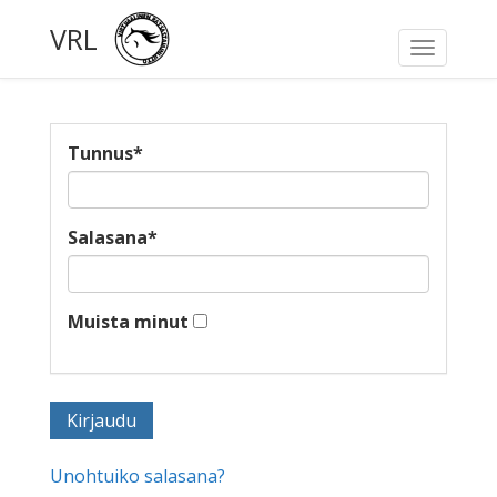
VRL
Toggle
navigati
Tunnus
*
Salasana
*
Muista minut
Unohtuiko salasana?