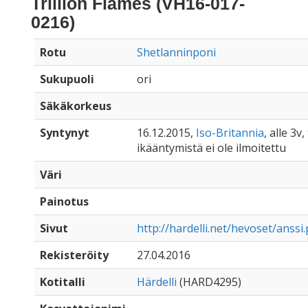
Trillion Flames (VH16-017-
0216)
Rotu
Shetlanninponi
Sukupuoli
ori
Säkäkorkeus
Syntynyt
16.12.2015,
Iso-Britannia
, alle 3v,
ikääntymistä ei ole ilmoitettu
Väri
Painotus
Sivut
http://hardelli.net/hevoset/anssi
Rekisteröity
27.04.2016
Kotitalli
Härdelli
(HARD4295)