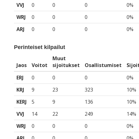
VVJ
0
0
0
0%
WRJ
0
0
0
0%
ARJ
0
0
0
0%
Perinteiset kilpailut
Muut
Jaos
Voitot
sijoitukset
Osallistumiset
Sijo
ERJ
0
0
0
0%
KRJ
9
23
323
10%
KERJ
5
9
136
10%
VVJ
14
22
249
14%
WRJ
0
0
0
0%
ARJ
0
0
0
0%