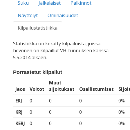
Suku
Jälkeläiset
Palkinnot
Näyttelyt
Ominaisuudet
Kilpailustatistiikka
Statistiikka on kerätty kilpailuista, joissa
hevonen on kilpaillut VH-tunnuksen kanssa
5.5.2014 alkaen.
Porrastetut kilpailut
Muut
Jaos
Voitot
sijoitukset
Osallistumiset
Sijo
ERJ
0
0
0
0%
KRJ
0
0
0
0%
KERJ
0
0
0
0%