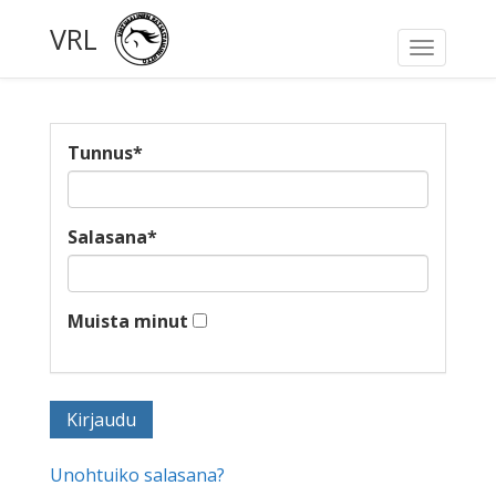
VRL
Toggle
navigati
Tunnus
*
Salasana
*
Muista minut
Unohtuiko salasana?