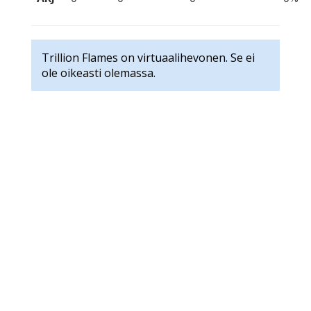
Trillion Flames on virtuaalihevonen. Se ei
ole oikeasti olemassa.