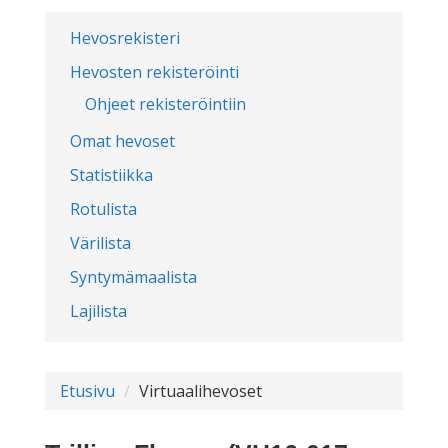
Hevosrekisteri
Hevosten rekisteröinti
Ohjeet rekisteröintiin
Omat hevoset
Statistiikka
Rotulista
Värilista
Syntymämaalista
Lajilista
Etusivu
Virtuaalihevoset