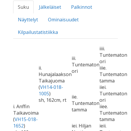
Suku
Jälkeläiset
Palkinnot
Näyttelyt
Ominaisuudet
Kilpailustatistiikka
iiii.
Tuntematon
iii.
ori
Tuntematon
ii.
iiie.
ori
Hunajalaakson
Tuntematon
Taikajuoma
tamma
(
VH14-018-
iiei.
1005
)
Tuntematon
iie.
sh, 162cm, rt
ori
Tuntematon
i. Anffin
iiee.
tamma
Taikavoima
Tuntematon
(
VH15-018-
tamma
1652
)
iei. Hiljan
ieii.