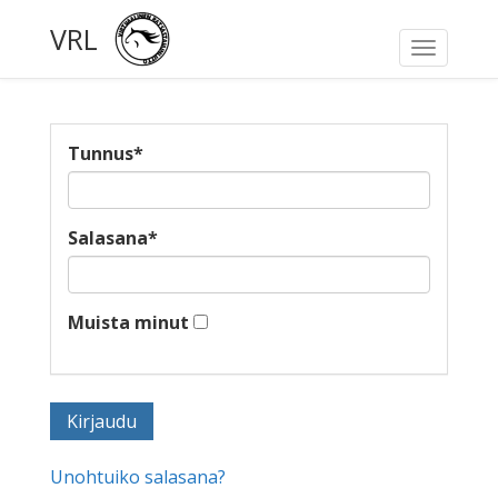
VRL
Toggle
navigati
Tunnus
*
Salasana
*
Muista minut
Unohtuiko salasana?