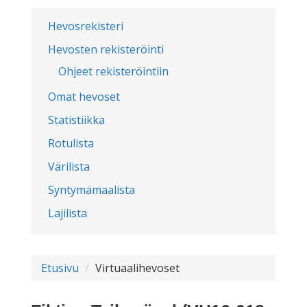
Hevosrekisteri
Hevosten rekisteröinti
Ohjeet rekisteröintiin
Omat hevoset
Statistiikka
Rotulista
Värilista
Syntymämaalista
Lajilista
Etusivu
Virtuaalihevoset