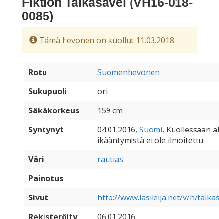
Fiktion Taikasävel (VH16-018-
0085)
Tämä hevonen on kuollut 11.03.2018.
Rotu
Suomenhevonen
Sukupuoli
ori
Säkäkorkeus
159 cm
Syntynyt
04.01.2016,
Suomi
, Kuollessaan all
ikääntymistä ei ole ilmoitettu
Väri
rautias
Painotus
Sivut
http://www.lasileija.net/v/h/taika
Rekisteröity
06.01.2016