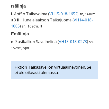
Isälinja
i.
Anffin Taikavoima (
VH15-018-1652
)
sh, 160cm,
ii.
Hunajalaakson Taikajuoma (
VH14-018-
rt
1005
)
sh, 162cm, rt
Emälinja
e.
Susikallion Sävelhelinä (
VH15-018-0273
)
sh,
152cm, vprt
Fiktion Taikasävel on virtuaalihevonen. Se
ei ole oikeasti olemassa.