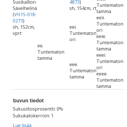
Susikallion
4873
)
Tuntematon
Sävelhelinä
sh, 154cm, rt
tamma
(
VH15-018-
eeii.
0273
)
Tuntematon
sh, 152cm,
eei.
ori
vprt
Tuntematon
eeie.
ori
Tuntematon
ee.
tamma
Tuntematon
eeei.
tamma
Tuntematon
eee.
ori
Tuntematon
eeee.
tamma
Tuntematon
tamma
Suvun tiedot
Sukusiitosprosentti: 0%
Sukukatokerroin: 1
Lue lisää