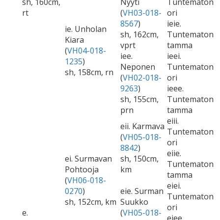
sh, 160cm,
Nyyti
Tuntematon
rt
(
VH03-018-
ori
8567
)
ieie.
ie. Unholan
sh, 162cm,
Tuntematon
Kiara
vprt
tamma
(
VH04-018-
iee.
ieei.
1235
)
Neponen
Tuntematon
sh, 158cm, rn
(
VH02-018-
ori
9263
)
ieee.
sh, 155cm,
Tuntematon
prn
tamma
eiii.
eii. Karmava
Tuntematon
(
VH05-018-
ori
8842
)
eiie.
ei. Surmavan
sh, 150cm,
Tuntematon
Pohtooja
km
tamma
(
VH06-018-
eiei.
0270
)
eie. Surman
Tuntematon
sh, 152cm, km
Suukko
ori
e.
(
VH05-018-
eiee.