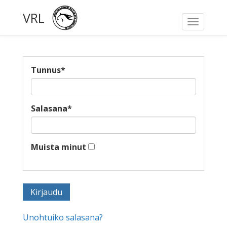
VRL
Toggle
navigati
Tunnus
*
Salasana
*
Muista minut
Unohtuiko salasana?