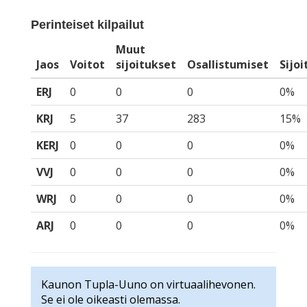
Perinteiset kilpailut
Muut
Jaos
Voitot
sijoitukset
Osallistumiset
Sijo
ERJ
0
0
0
0%
KRJ
5
37
283
15%
KERJ
0
0
0
0%
VVJ
0
0
0
0%
WRJ
0
0
0
0%
ARJ
0
0
0
0%
Kaunon Tupla-Uuno on virtuaalihevonen.
Se ei ole oikeasti olemassa.