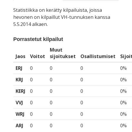
Statistiikka on kerätty kilpailuista, joissa
hevonen on kilpaillut VH-tunnuksen kanssa
5.5.2014 alkaen.
Porrastetut kilpailut
Muut
Jaos
Voitot
sijoitukset
Osallistumiset
Sijo
ERJ
0
0
0
0%
KRJ
0
0
0
0%
KERJ
0
0
0
0%
VVJ
0
0
0
0%
WRJ
0
0
0
0%
ARJ
0
0
0
0%