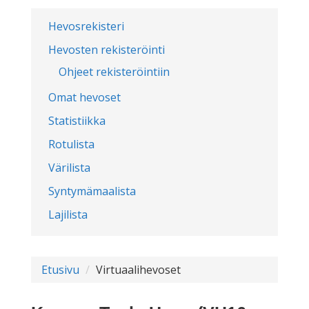
Hevosrekisteri
Hevosten rekisteröinti
Ohjeet rekisteröintiin
Omat hevoset
Statistiikka
Rotulista
Värilista
Syntymämaalista
Lajilista
Etusivu
Virtuaalihevoset