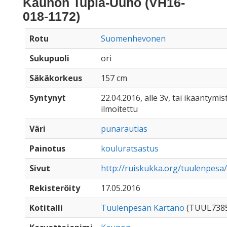
Kaunon Tupla-Uuno (VH16-
018-1172)
Rotu
Suomenhevonen
Sukupuoli
ori
Säkäkorkeus
157 cm
Syntynyt
22.04.2016, alle 3v, tai ikääntymist
ilmoitettu
Väri
punarautias
Painotus
kouluratsastus
Sivut
http://ruiskukka.org/tuulenpes
Rekisteröity
17.05.2016
Kotitalli
Tuulenpesän Kartano
(TUUL738