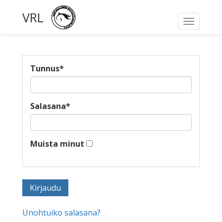
VRL
Toggle
navigati
Tunnus
*
Salasana
*
Muista minut
Unohtuiko salasana?