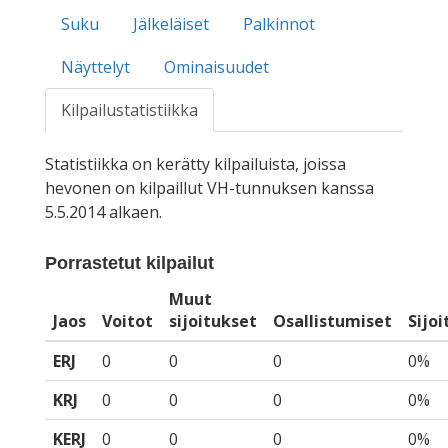
Suku
Jälkeläiset
Palkinnot
Näyttelyt
Ominaisuudet
Kilpailustatistiikka
Statistiikka on kerätty kilpailuista, joissa
hevonen on kilpaillut VH-tunnuksen kanssa
5.5.2014 alkaen.
Porrastetut kilpailut
Muut
Jaos
Voitot
sijoitukset
Osallistumiset
Sijo
ERJ
0
0
0
0%
KRJ
0
0
0
0%
KERJ
0
0
0
0%