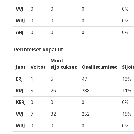
VVJ
0
0
0
0%
WRJ
0
0
0
0%
ARJ
0
0
0
0%
Perinteiset kilpailut
Muut
Jaos
Voitot
sijoitukset
Osallistumiset
Sijo
ERJ
1
5
47
13%
KRJ
5
26
288
11%
KERJ
0
0
0
0%
VVJ
7
32
252
15%
WRJ
0
0
0
0%