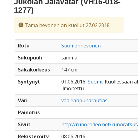
Jukolan Jalavatar (VH16-018-
1277)
Tämä hevonen on kuollut 27.02.2018.
Rotu
Suomenhevonen
Sukupuoli
tamma
Säkäkorkeus
147 cm
Syntynyt
01.06.2016,
Suomi
, Kuollessaan al
ilmoitettu
Väri
vaaleanpunarautias
Painotus
Sivut
http://runorodeo.net/runoratsu
Rekisteröity
08.06.2016