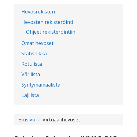
Hevosrekisteri
Hevosten rekisteröinti
Ohjeet rekisteröintiin
Omat hevoset
Statistiikka
Rotulista
Värilista
Syntymämaalista
Lajilista
Etusivu
Virtuaalihevoset