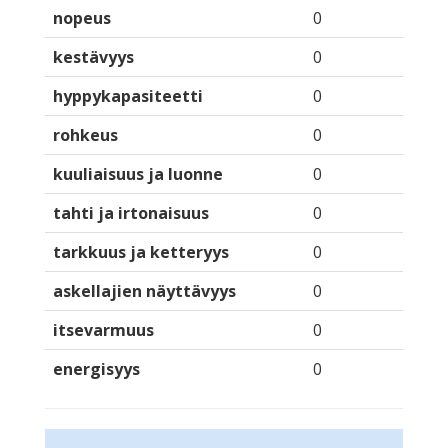
nopeus
0
kestävyys
0
hyppykapasiteetti
0
rohkeus
0
kuuliaisuus ja luonne
0
tahti ja irtonaisuus
0
tarkkuus ja ketteryys
0
askellajien näyttävyys
0
itsevarmuus
0
energisyys
0