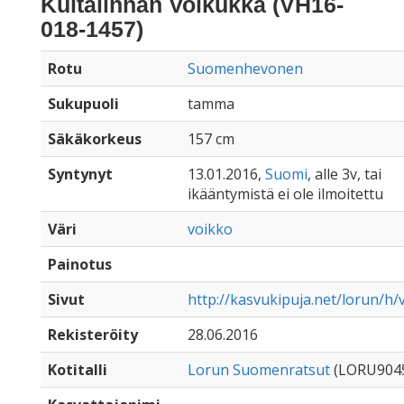
Kultalinnan Voikukka (VH16-
018-1457)
Rotu
Suomenhevonen
Sukupuoli
tamma
Säkäkorkeus
157 cm
Syntynyt
13.01.2016,
Suomi
, alle 3v, tai
ikääntymistä ei ole ilmoitettu
Väri
voikko
Painotus
Sivut
http://kasvukipuja.net/lorun/h
Rekisteröity
28.06.2016
Kotitalli
Lorun Suomenratsut
(LORU904