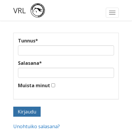
VRL
Toggle
navigati
Tunnus
*
Salasana
*
Muista minut
Unohtuiko salasana?