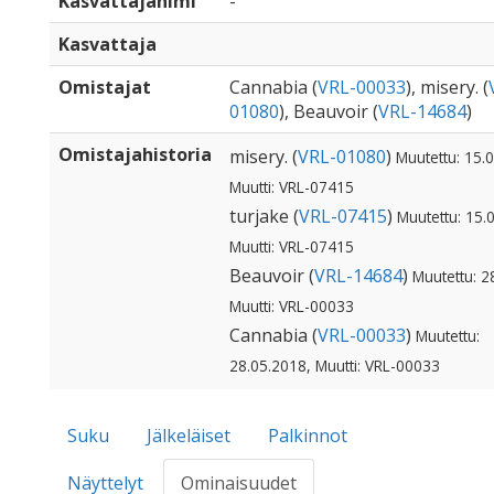
Kasvattajanimi
-
Kasvattaja
Omistajat
Cannabia (
VRL-00033
), misery. (
01080
), Beauvoir (
VRL-14684
)
Omistajahistoria
misery. (
VRL-01080
)
Muutettu: 15.
Muutti: VRL-07415
turjake (
VRL-07415
)
Muutettu: 15.
Muutti: VRL-07415
Beauvoir (
VRL-14684
)
Muutettu: 2
Muutti: VRL-00033
Cannabia (
VRL-00033
)
Muutettu:
28.05.2018, Muutti: VRL-00033
Suku
Jälkeläiset
Palkinnot
Näyttelyt
Ominaisuudet