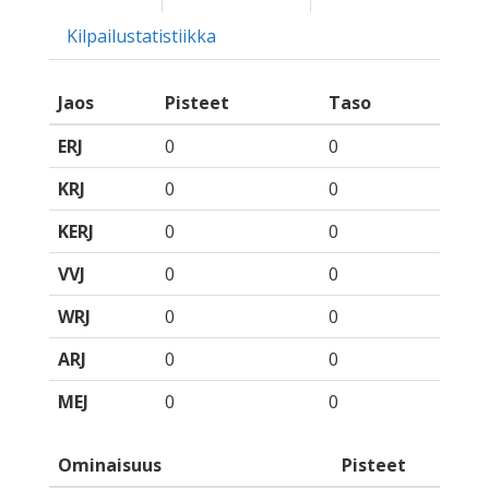
Kilpailustatistiikka
Jaos
Pisteet
Taso
ERJ
0
0
KRJ
0
0
KERJ
0
0
VVJ
0
0
WRJ
0
0
ARJ
0
0
MEJ
0
0
Ominaisuus
Pisteet