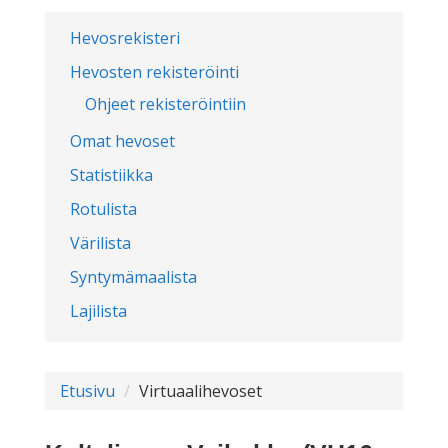
Hevosrekisteri
Hevosten rekisteröinti
Ohjeet rekisteröintiin
Omat hevoset
Statistiikka
Rotulista
Värilista
Syntymämaalista
Lajilista
Etusivu
Virtuaalihevoset