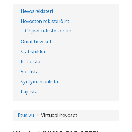
Hevosrekisteri
Hevosten rekisteröinti
Ohjeet rekisteröintiin
Omat hevoset
Statistiikka
Rotulista
Värilista
Syntymämaalista
Lajilista
Etusivu
Virtuaalihevoset