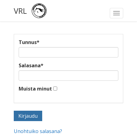
VRL
Toggle
navigati
Tunnus
*
Salasana
*
Muista minut
Unohtuiko salasana?