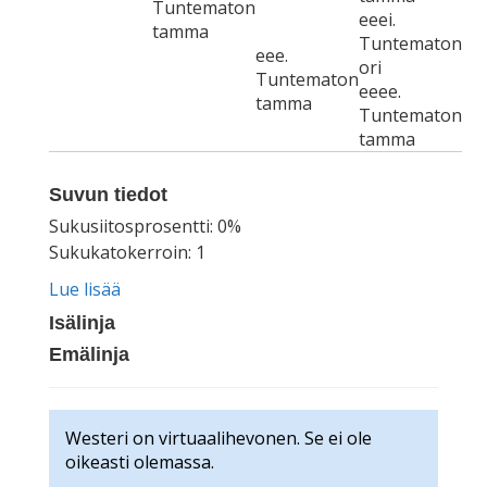
Tuntematon
eeei.
tamma
Tuntematon
eee.
ori
Tuntematon
eeee.
tamma
Tuntematon
tamma
Suvun tiedot
Sukusiitosprosentti: 0%
Sukukatokerroin: 1
Lue lisää
Isälinja
Emälinja
Westeri on virtuaalihevonen. Se ei ole
oikeasti olemassa.