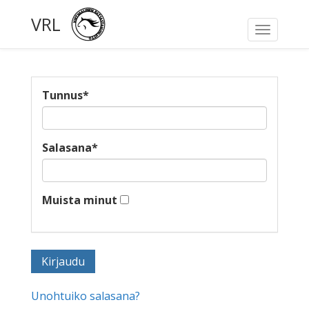
VRL
Toggle
navigati
Tunnus
*
Salasana
*
Muista minut
Unohtuiko salasana?