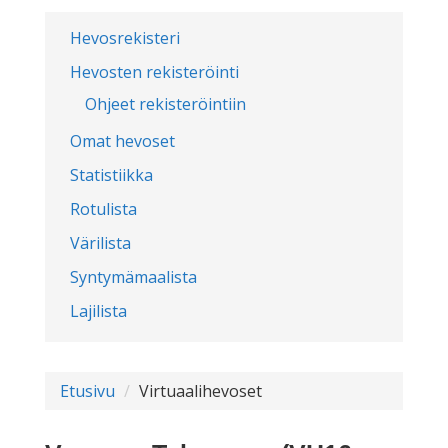
Hevosrekisteri
Hevosten rekisteröinti
Ohjeet rekisteröintiin
Omat hevoset
Statistiikka
Rotulista
Värilista
Syntymämaalista
Lajilista
Etusivu
Virtuaalihevoset