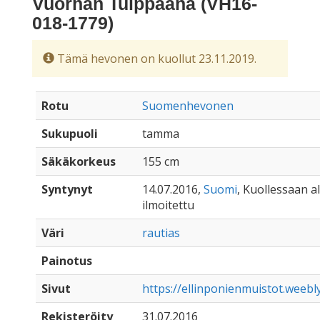
Vuornan Tulppaana (VH16-
018-1779)
Tämä hevonen on kuollut 23.11.2019.
Rotu
Suomenhevonen
Sukupuoli
tamma
Säkäkorkeus
155 cm
Syntynyt
14.07.2016,
Suomi
, Kuollessaan al
ilmoitettu
Väri
rautias
Painotus
Sivut
https://ellinponienmuistot.weeb
Rekisteröity
31.07.2016