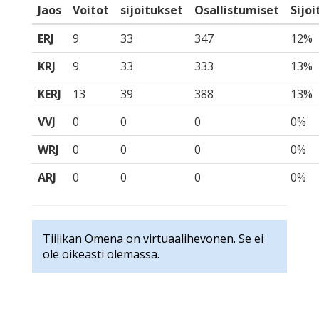
Jaos
Voitot
sijoitukset
Osallistumiset
Sijo
ERJ
9
33
347
12%
KRJ
9
33
333
13%
KERJ
13
39
388
13%
VVJ
0
0
0
0%
WRJ
0
0
0
0%
ARJ
0
0
0
0%
Tiilikan Omena on virtuaalihevonen. Se ei
ole oikeasti olemassa.