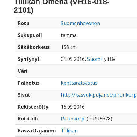
Tiilikan Omena (VH16-018-
2101)
Rotu
Suomenhevonen
Sukupuoli
tamma
Säkäkorkeus
158 cm
Syntynyt
01.09.2016,
Suomi
, yli 8v
Väri
Painotus
kenttäratsastus
Sivut
http://kasvukipuja.net/pirunkor
Rekisteröity
15.09.2016
Kotitalli
Pirunkorpi
(PIRU5678)
Kasvattajanimi
Tiilikan