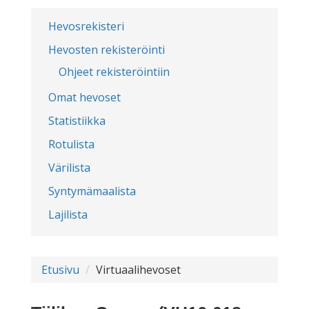
Hevosrekisteri
Hevosten rekisteröinti
Ohjeet rekisteröintiin
Omat hevoset
Statistiikka
Rotulista
Värilista
Syntymämaalista
Lajilista
Etusivu
Virtuaalihevoset