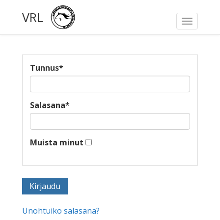
VRL
Toggle
navigati
Tunnus
*
Salasana
*
Muista minut
Unohtuiko salasana?