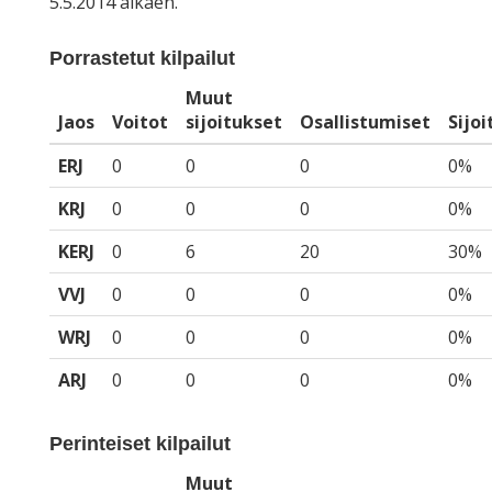
5.5.2014 alkaen.
Porrastetut kilpailut
Muut
Jaos
Voitot
sijoitukset
Osallistumiset
Sijo
ERJ
0
0
0
0%
KRJ
0
0
0
0%
KERJ
0
6
20
30%
VVJ
0
0
0
0%
WRJ
0
0
0
0%
ARJ
0
0
0
0%
Perinteiset kilpailut
Muut