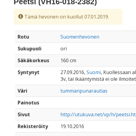
Peetsi (VH16-018-2382)
Tämä hevonen on kuollut 07.01.2019.
Rotu
Suomenhevonen
Sukupuoli
ori
Säkäkorkeus
160 cm
Syntynyt
27.09.2016,
Suomi
, Kuollessaan al
3v, tai ikääntymistä ei ole ilmoite
Väri
tummanpunarautias
Painotus
Sivut
http://utukuva.net/vp/h/peetsi.h
Rekisteröity
19.10.2016