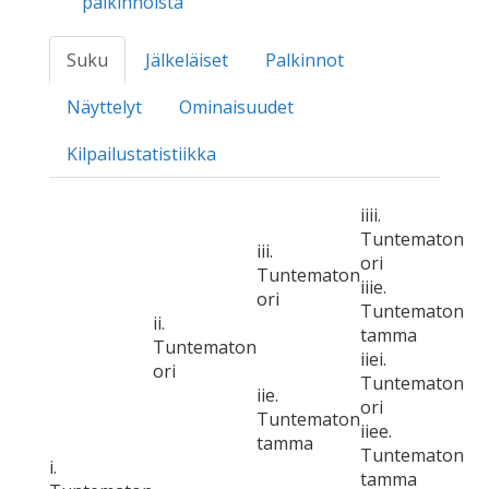
palkinnoista
Suku
Jälkeläiset
Palkinnot
Näyttelyt
Ominaisuudet
Kilpailustatistiikka
iiii.
Tuntematon
iii.
ori
Tuntematon
iiie.
ori
Tuntematon
ii.
tamma
Tuntematon
iiei.
ori
Tuntematon
iie.
ori
Tuntematon
iiee.
tamma
Tuntematon
i.
tamma