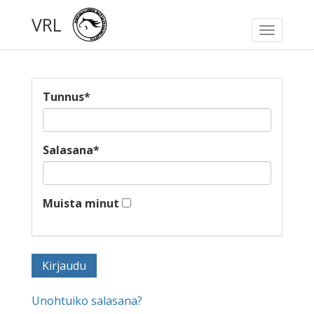
VRL
Toggle
navigati
Tunnus
*
Salasana
*
Muista minut
Unohtuiko salasana?