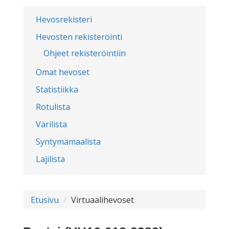
Hevosrekisteri
Hevosten rekisteröinti
Ohjeet rekisteröintiin
Omat hevoset
Statistiikka
Rotulista
Värilista
Syntymämaalista
Lajilista
Etusivu
Virtuaalihevoset