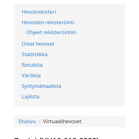
Hevosrekisteri
Hevosten rekisteröinti
Ohjeet rekisteröintiin
Omat hevoset
Statistiikka
Rotulista
Värilista
Syntymämaalista
Lajilista
Etusivu
Virtuaalihevoset