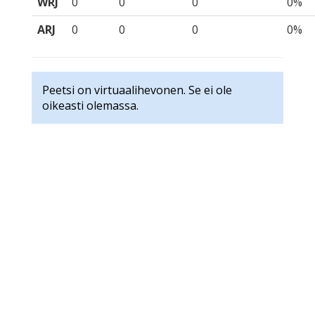
WRJ
0
0
0
0%
ARJ
0
0
0
0%
Peetsi on virtuaalihevonen. Se ei ole
oikeasti olemassa.