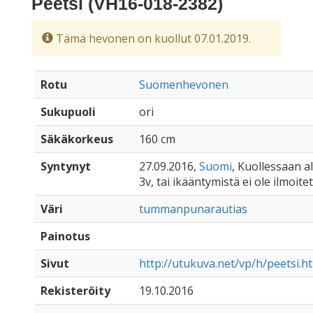
Peetsi (VH16-018-2382)
Tämä hevonen on kuollut 07.01.2019.
Rotu
Suomenhevonen
Sukupuoli
ori
Säkäkorkeus
160 cm
Syntynyt
27.09.2016,
Suomi
, Kuollessaan al
3v, tai ikääntymistä ei ole ilmoite
Väri
tummanpunarautias
Painotus
Sivut
http://utukuva.net/vp/h/peetsi.h
Rekisteröity
19.10.2016