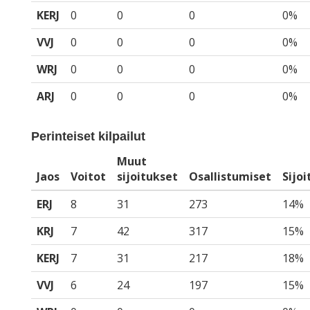
KERJ
0
0
0
0%
VVJ
0
0
0
0%
WRJ
0
0
0
0%
ARJ
0
0
0
0%
Perinteiset kilpailut
Muut
Jaos
Voitot
sijoitukset
Osallistumiset
Sijo
ERJ
8
31
273
14%
KRJ
7
42
317
15%
KERJ
7
31
217
18%
VVJ
6
24
197
15%