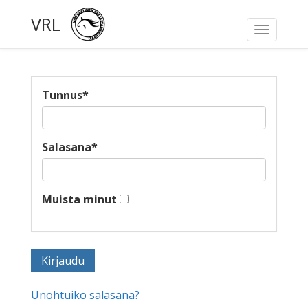
VRL
Toggle
navigati
Tunnus
*
Salasana
*
Muista minut
Unohtuiko salasana?