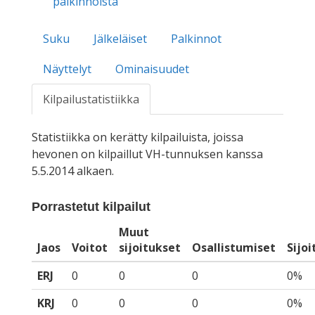
palkinnoista
Suku
Jälkeläiset
Palkinnot
Näyttelyt
Ominaisuudet
Kilpailustatistiikka
Statistiikka on kerätty kilpailuista, joissa
hevonen on kilpaillut VH-tunnuksen kanssa
5.5.2014 alkaen.
Porrastetut kilpailut
Muut
Jaos
Voitot
sijoitukset
Osallistumiset
Sijo
ERJ
0
0
0
0%
KRJ
0
0
0
0%