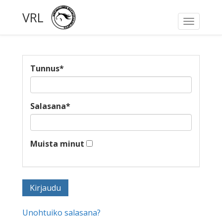
VRL
Toggle
navigati
Tunnus
*
Salasana
*
Muista minut
Unohtuiko salasana?