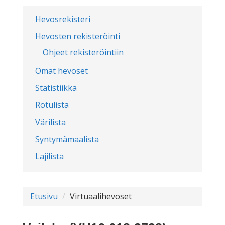
Hevosrekisteri
Hevosten rekisteröinti
Ohjeet rekisteröintiin
Omat hevoset
Statistiikka
Rotulista
Värilista
Syntymämaalista
Lajilista
Etusivu
Virtuaalihevoset