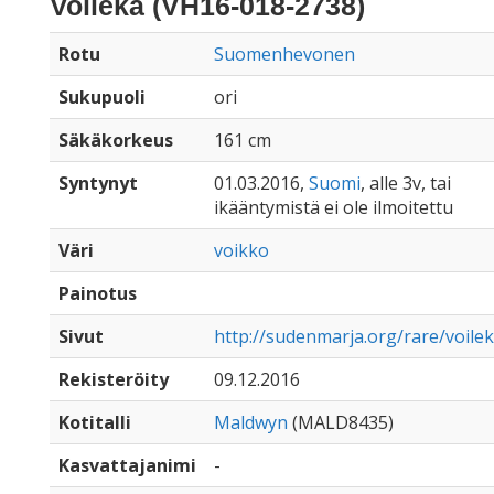
Voileka (VH16-018-2738)
Rotu
Suomenhevonen
Sukupuoli
ori
Säkäkorkeus
161 cm
Syntynyt
01.03.2016,
Suomi
, alle 3v, tai
ikääntymistä ei ole ilmoitettu
Väri
voikko
Painotus
Sivut
http://sudenmarja.org/rare/voile
Rekisteröity
09.12.2016
Kotitalli
Maldwyn
(MALD8435)
Kasvattajanimi
-