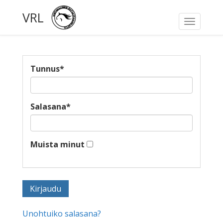
VRL
Toggle
navigati
Tunnus
*
Salasana
*
Muista minut
Unohtuiko salasana?