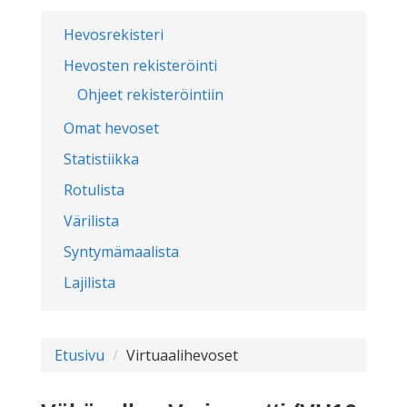
Hevosrekisteri
Hevosten rekisteröinti
Ohjeet rekisteröintiin
Omat hevoset
Statistiikka
Rotulista
Värilista
Syntymämaalista
Lajilista
Etusivu
Virtuaalihevoset