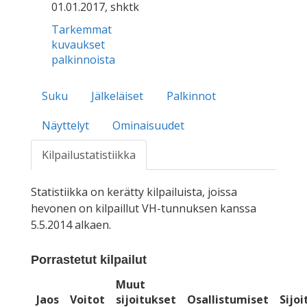
01.01.2017, shktk
Tarkemmat
kuvaukset
palkinnoista
Suku
Jälkeläiset
Palkinnot
Näyttelyt
Ominaisuudet
Kilpailustatistiikka
Statistiikka on kerätty kilpailuista, joissa
hevonen on kilpaillut VH-tunnuksen kanssa
5.5.2014 alkaen.
Porrastetut kilpailut
Muut
Jaos
Voitot
sijoitukset
Osallistumiset
Sijo