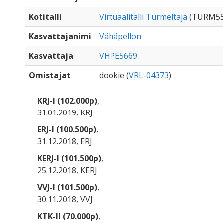
Kotitalli
Virtuaalitalli Turmeltaja
(TURM55
Kasvattajanimi
Vähäpellon
Kasvattaja
VHPE5669
Omistajat
dookie (
VRL-04373
)
KRJ-I (102.000p)
,
31.01.2019, KRJ
ERJ-I (100.500p)
,
31.12.2018, ERJ
KERJ-I (101.500p)
,
25.12.2018, KERJ
VVJ-I (101.500p)
,
30.11.2018, VVJ
KTK-II (70.000p)
,