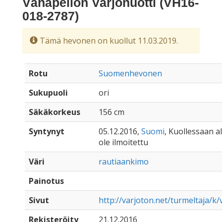
Vähäpellon Varjonuotti (VH16-
018-2787)
Tämä hevonen on kuollut 11.03.2019.
Rotu
Suomenhevonen
Sukupuoli
ori
Säkäkorkeus
156 cm
Syntynyt
05.12.2016,
Suomi
, Kuollessaan al
ole ilmoitettu
Väri
rautiaankimo
Painotus
Sivut
http://varjoton.net/turmeltaja/k
Rekisteröity
21.12.2016