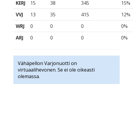
KERJ
15
38
345
15%
VVJ
13
35
415
12%
WRJ
0
0
0
0%
ARJ
0
0
0
0%
Vähäpellon Varjonuotti on
virtuaalihevonen. Se ei ole oikeasti
olemassa.