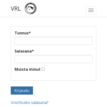
VRL
Toggle
navigati
Tunnus
*
Salasana
*
Muista minut
Unohtuiko salasana?