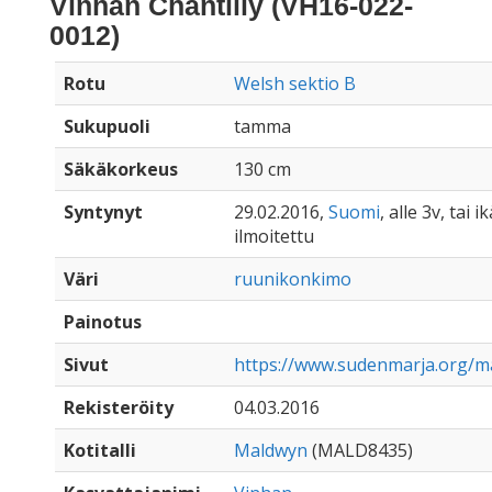
Vinhan Chantilly (VH16-022-
0012)
Rotu
Welsh sektio B
Sukupuoli
tamma
Säkäkorkeus
130 cm
Syntynyt
29.02.2016,
Suomi
, alle 3v, tai 
ilmoitettu
Väri
ruunikonkimo
Painotus
Sivut
https://www.sudenmarja.org/ma
Rekisteröity
04.03.2016
Kotitalli
Maldwyn
(MALD8435)