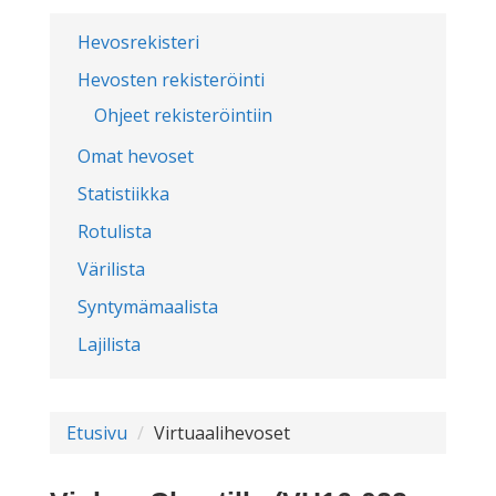
Hevosrekisteri
Hevosten rekisteröinti
Ohjeet rekisteröintiin
Omat hevoset
Statistiikka
Rotulista
Värilista
Syntymämaalista
Lajilista
Etusivu
Virtuaalihevoset