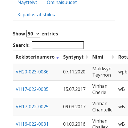
Näyttelyt
Ominaisuudet
Kilpailustatistiikka
Show
entries
Search:
Rekisterinumero
Syntynyt
Nimi
Rot
Maldwyn
VH20-023-0086
07.11.2020
wpb
Teyrnon
Vinhan
VH17-022-0085
15.07.2017
wB
Cherie
Vinhan
VH17-022-0025
09.03.2017
wB
Chantelle
Vinhan
VH16-022-0081
01.09.2016
wB
Challex