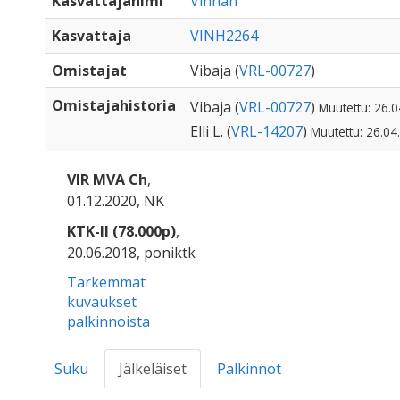
Kasvattajanimi
Vinhan
Kasvattaja
VINH2264
Omistajat
Vibaja (
VRL-00727
)
Omistajahistoria
Vibaja (
VRL-00727
)
Muutettu: 26.0
Elli L. (
VRL-14207
)
Muutettu: 26.04
VIR MVA Ch
,
01.12.2020, NK
KTK-II (78.000p)
,
20.06.2018, poniktk
Tarkemmat
kuvaukset
palkinnoista
Suku
Jälkeläiset
Palkinnot