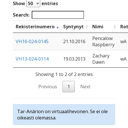
Show
entries
Search:
Rekisterinumero
Syntynyt
Nimi
Ro
Pencalow
VH16-024-0145
21.10.2016
wA
Raspberry
Zachary
VH13-024-0114
19.03.2013
wA
Dawn
Showing 1 to 2 of 2 entries
Previous
1
Next
Tar-Anárion on virtuaalihevonen. Se ei ole
oikeasti olemassa.