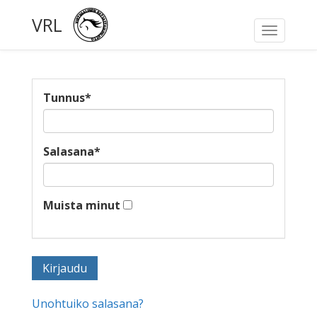
VRL
Toggle
navigati
Tunnus
*
Salasana
*
Muista minut
Unohtuiko salasana?