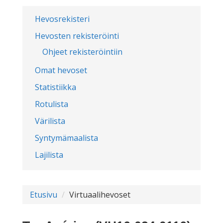
Hevosrekisteri
Hevosten rekisteröinti
Ohjeet rekisteröintiin
Omat hevoset
Statistiikka
Rotulista
Värilista
Syntymämaalista
Lajilista
Etusivu
Virtuaalihevoset