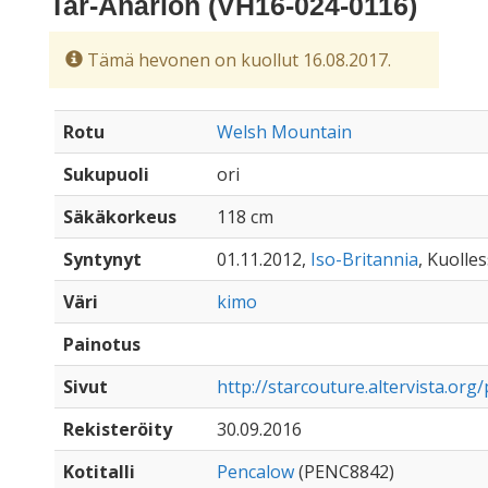
Tar-Anárion (VH16-024-0116)
Tämä hevonen on kuollut 16.08.2017.
Rotu
Welsh Mountain
Sukupuoli
ori
Säkäkorkeus
118 cm
Syntynyt
01.11.2012,
Iso-Britannia
, Kuolles
Väri
kimo
Painotus
Sivut
http://starcouture.altervista.org
Rekisteröity
30.09.2016
Kotitalli
Pencalow
(PENC8842)