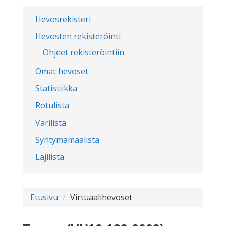
Hevosrekisteri
Hevosten rekisteröinti
Ohjeet rekisteröintiin
Omat hevoset
Statistiikka
Rotulista
Värilista
Syntymämaalista
Lajilista
Etusivu
Virtuaalihevoset