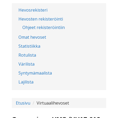
Hevosrekisteri
Hevosten rekisteröinti
Ohjeet rekisteröintiin
Omat hevoset
Statistiikka
Rotulista
Värilista
Syntymämaalista
Lajilista
Etusivu
Virtuaalihevoset