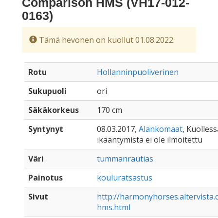
Comparison HMS (VH17-012-
0163)
Tämä hevonen on kuollut 01.08.2022.
Rotu
Hollanninpuoliverinen
Sukupuoli
ori
Säkäkorkeus
170 cm
Syntynyt
08.03.2017,
Alankomaat
, Kuolless
ikääntymistä ei ole ilmoitettu
Väri
tummanrautias
Painotus
kouluratsastus
Sivut
http://harmonyhorses.altervista
hms.html