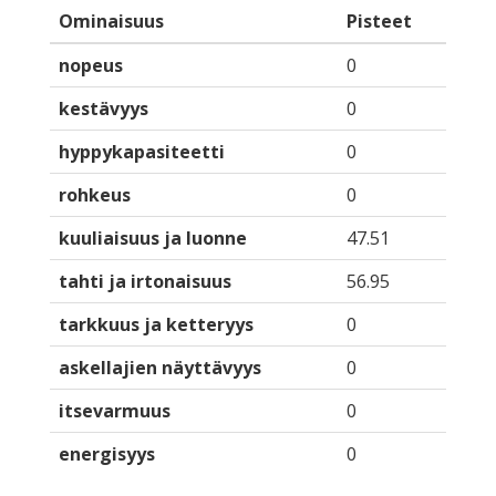
Ominaisuus
Pisteet
nopeus
0
kestävyys
0
hyppykapasiteetti
0
rohkeus
0
kuuliaisuus ja luonne
47.51
tahti ja irtonaisuus
56.95
tarkkuus ja ketteryys
0
askellajien näyttävyys
0
itsevarmuus
0
energisyys
0