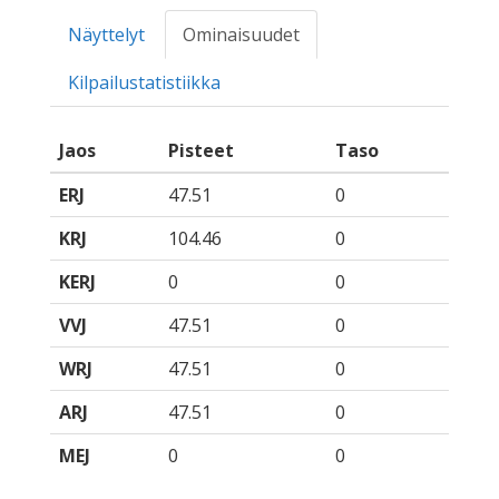
Näyttelyt
Ominaisuudet
Kilpailustatistiikka
Jaos
Pisteet
Taso
ERJ
47.51
0
KRJ
104.46
0
KERJ
0
0
VVJ
47.51
0
WRJ
47.51
0
ARJ
47.51
0
MEJ
0
0