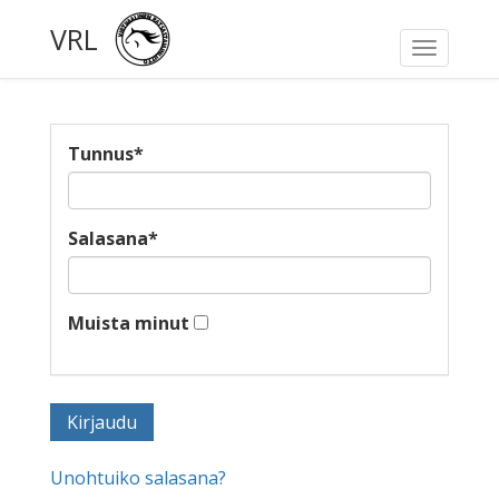
VRL
Toggle
navigati
Tunnus
*
Salasana
*
Muista minut
Unohtuiko salasana?