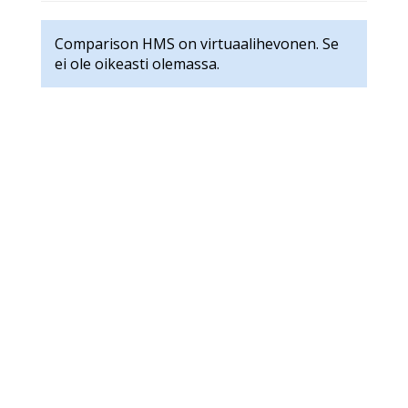
Comparison HMS on virtuaalihevonen. Se
ei ole oikeasti olemassa.