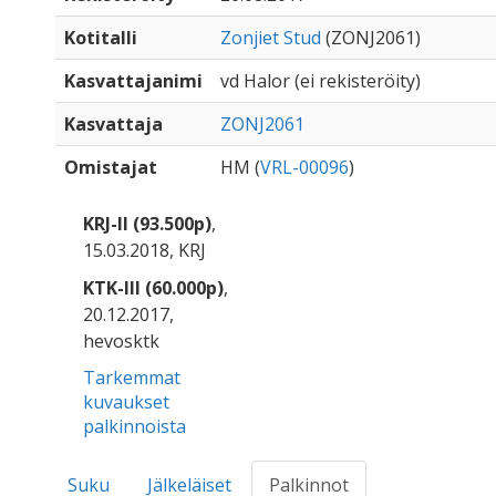
Kotitalli
Zonjiet Stud
(ZONJ2061)
Kasvattajanimi
vd Halor (ei rekisteröity)
Kasvattaja
ZONJ2061
Omistajat
HM (
VRL-00096
)
KRJ-II (93.500p)
,
15.03.2018, KRJ
KTK-III (60.000p)
,
20.12.2017,
hevosktk
Tarkemmat
kuvaukset
palkinnoista
Suku
Jälkeläiset
Palkinnot