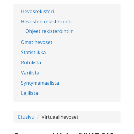
Hevosrekisteri
Hevosten rekisteröinti
Ohjeet rekisteröintiin
Omat hevoset
Statistiikka
Rotulista
Värilista
Syntymämaalista
Lajilista
Etusivu
Virtuaalihevoset