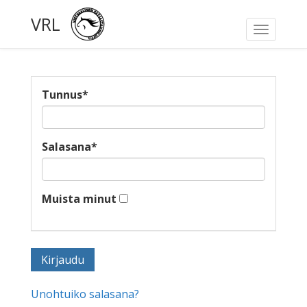
VRL
Toggle
navigati
Tunnus
*
Salasana
*
Muista minut
Unohtuiko salasana?