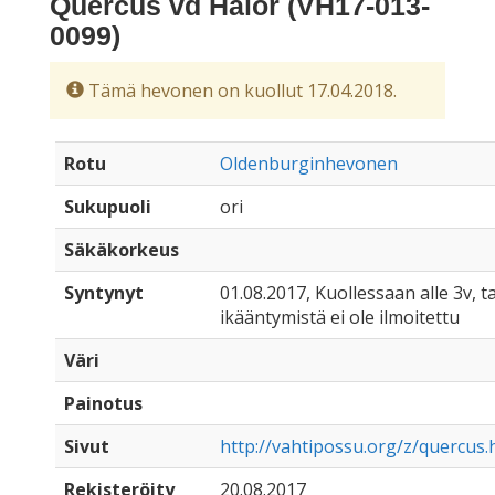
Quercus vd Halor (VH17-013-
0099)
Tämä hevonen on kuollut 17.04.2018.
Rotu
Oldenburginhevonen
Sukupuoli
ori
Säkäkorkeus
Syntynyt
01.08.2017, Kuollessaan alle 3v, ta
ikääntymistä ei ole ilmoitettu
Väri
Painotus
Sivut
http://vahtipossu.org/z/quercus.
Rekisteröity
20.08.2017