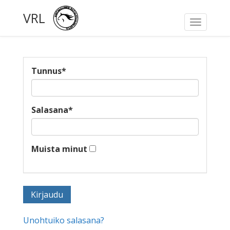
VRL
Toggle
navigati
Tunnus
*
Salasana
*
Muista minut
Unohtuiko salasana?