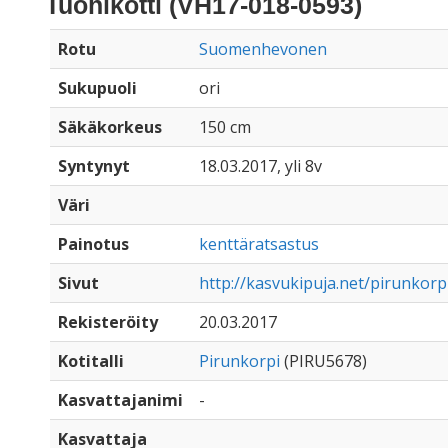
Tuohikotti (VH17-018-0593)
Rotu
Suomenhevonen
Sukupuoli
ori
Säkäkorkeus
150 cm
Syntynyt
18.03.2017, yli 8v
Väri
Painotus
kenttäratsastus
Sivut
http://kasvukipuja.net/pirunkorp
Rekisteröity
20.03.2017
Kotitalli
Pirunkorpi
(PIRU5678)
Kasvattajanimi
-
Kasvattaja