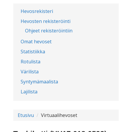
Hevosrekisteri
Hevosten rekisteröinti
Ohjeet rekisteröintiin
Omat hevoset
Statistiikka
Rotulista
Värilista
Syntymämaalista
Lajilista
Etusivu
Virtuaalihevoset