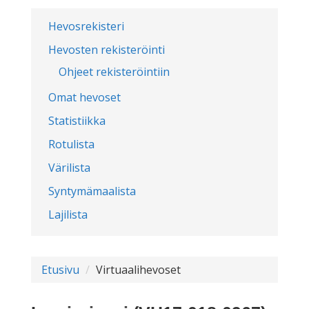
Hevosrekisteri
Hevosten rekisteröinti
Ohjeet rekisteröintiin
Omat hevoset
Statistiikka
Rotulista
Värilista
Syntymämaalista
Lajilista
Etusivu
Virtuaalihevoset