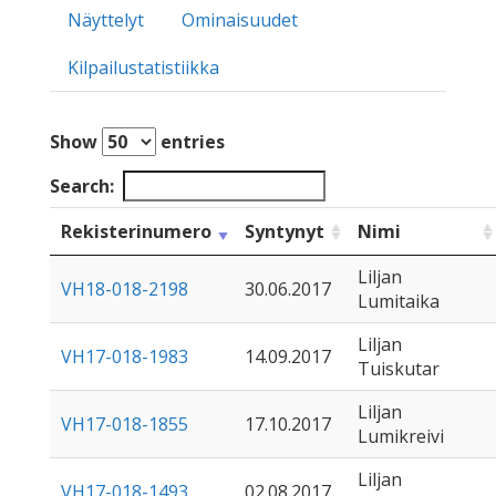
Näyttelyt
Ominaisuudet
Kilpailustatistiikka
Show
entries
Search:
Rekisterinumero
Syntynyt
Nimi
Liljan
VH18-018-2198
30.06.2017
Lumitaika
Liljan
VH17-018-1983
14.09.2017
Tuiskutar
Liljan
VH17-018-1855
17.10.2017
Lumikreivi
Liljan
VH17-018-1493
02.08.2017