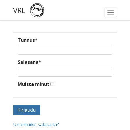
VRL
Toggle
navigati
Tunnus
*
Salasana
*
Muista minut
Unohtuiko salasana?