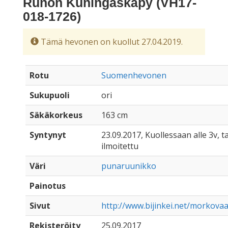
Runon Kuningaskäpy (VH17-
018-1726)
Tämä hevonen on kuollut 27.04.2019.
Rotu
Suomenhevonen
Sukupuoli
ori
Säkäkorkeus
163 cm
Syntynyt
23.09.2017, Kuollessaan alle 3v, t
ilmoitettu
Väri
punaruunikko
Painotus
Sivut
http://www.bijinkei.net/morkova
Rekisteröity
25.09.2017