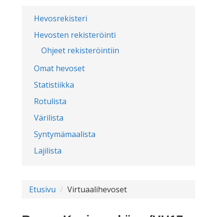
Hevosrekisteri
Hevosten rekisteröinti
Ohjeet rekisteröintiin
Omat hevoset
Statistiikka
Rotulista
Värilista
Syntymämaalista
Lajilista
Etusivu
Virtuaalihevoset