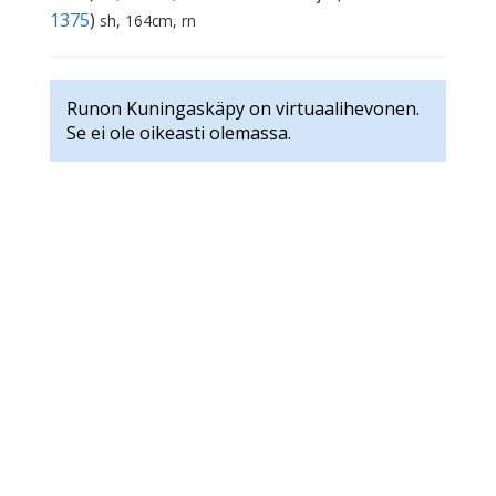
1375
)
sh, 164cm, rn
Runon Kuningaskäpy on virtuaalihevonen.
Se ei ole oikeasti olemassa.