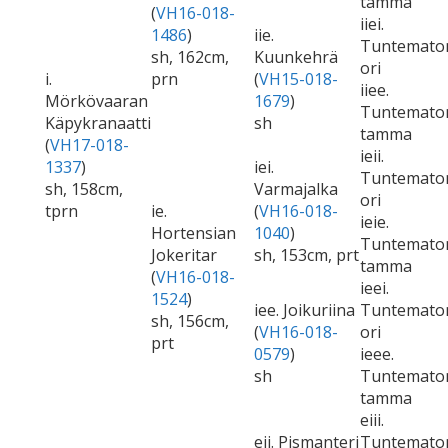
tamma
(
VH16-018-
iiei.
1486
)
iie.
Tuntemato
sh, 162cm,
Kuunkehrä
ori
i.
prn
(
VH15-018-
iiee.
Mörkövaaran
1679
)
Tuntemato
Käpykranaatti
sh
tamma
(
VH17-018-
ieii.
1337
)
iei.
Tuntemato
sh, 158cm,
Varmajalka
ori
tprn
ie.
(
VH16-018-
ieie.
Hortensian
1040
)
Tuntemato
Jokeritar
sh, 153cm, prt
tamma
(
VH16-018-
ieei.
1524
)
iee. Joikuriina
Tuntemato
sh, 156cm,
(
VH16-018-
ori
prt
0579
)
ieee.
sh
Tuntemato
tamma
eiii.
eii. Pismanteri
Tuntemato