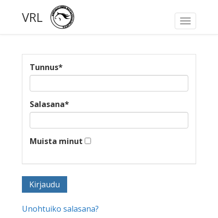
VRL
Toggle
navigati
Tunnus
*
Salasana
*
Muista minut
Unohtuiko salasana?