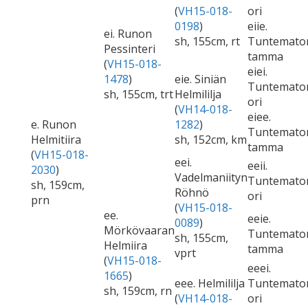
(
VH15-018-
ori
0198
)
eiie.
ei. Runon
sh, 155cm, rt
Tuntemato
Pessinteri
tamma
(
VH15-018-
eiei.
1478
)
eie. Siniän
Tuntemato
sh, 155cm, trt
Helmililja
ori
(
VH14-018-
eiee.
e. Runon
1282
)
Tuntemato
Helmitiira
sh, 152cm, km
tamma
(
VH15-018-
eei.
eeii.
2030
)
Vadelmaniityn
Tuntemato
sh, 159cm,
Röhnö
ori
prn
(
VH15-018-
ee.
eeie.
0089
)
Mörkövaaran
Tuntemato
sh, 155cm,
Helmiira
tamma
vprt
(
VH15-018-
eeei.
1665
)
eee. Helmililja
Tuntemato
sh, 159cm, rn
(
VH14-018-
ori