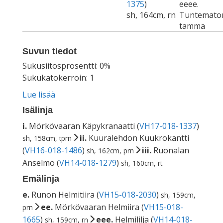
1375
)
eeee.
sh, 164cm, rn
Tuntemato
tamma
Suvun tiedot
Sukusiitosprosentti: 0%
Sukukatokerroin: 1
Lue lisää
Isälinja
i.
Mörkövaaran Käpykranaatti (
VH17-018-1337
)
ii.
Kuuralehdon Kuukrokantti
sh, 158cm, tprn
(
VH16-018-1486
)
iii.
Ruonalan
sh, 162cm, prn
Anselmo (
VH14-018-1279
)
sh, 160cm, rt
Emälinja
e.
Runon Helmitiira (
VH15-018-2030
)
sh, 159cm,
ee.
Mörkövaaran Helmiira (
VH15-018-
prn
1665
)
eee.
Helmililja (
VH14-018-
sh, 159cm, rn