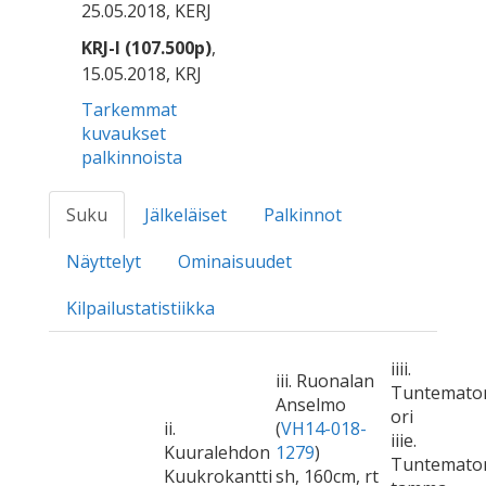
25.05.2018, KERJ
KRJ-I (107.500p)
,
15.05.2018, KRJ
Tarkemmat
kuvaukset
palkinnoista
Suku
Jälkeläiset
Palkinnot
Näyttelyt
Ominaisuudet
Kilpailustatistiikka
iiii.
iii. Ruonalan
Tuntemato
Anselmo
ori
ii.
(
VH14-018-
iiie.
Kuuralehdon
1279
)
Tuntemato
Kuukrokantti
sh, 160cm, rt