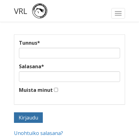
VRL
Toggle
navigati
Tunnus
*
Salasana
*
Muista minut
Unohtuiko salasana?