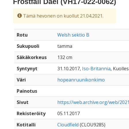
Frostfall Dael (VH17-022-0062)
Tämä hevonen on kuollut 21.04.2021.
Rotu
Welsh sektio B
Sukupuoli
tamma
Säkäkorkeus
132 cm
Syntynyt
31.10.2017,
Iso-Britannia
, Kuolles
Väri
hopeanruunikonkimo
Painotus
Sivut
https://web.archive.org/web/2021
Rekisteröity
05.11.2017
Kotitalli
Cloudfield
(CLOU9285)