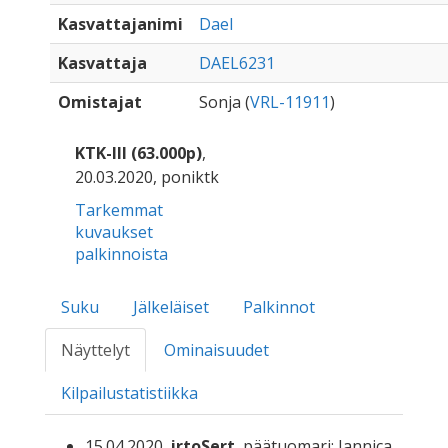
Kasvattajanimi
Dael
Kasvattaja
DAEL6231
Omistajat
Sonja (
VRL-11911
)
KTK-III (63.000p)
,
20.03.2020, poniktk
Tarkemmat
kuvaukset
palkinnoista
Suku
Jälkeläiset
Palkinnot
Näyttelyt
Ominaisuudet
Kilpailustatistiikka
15.04.2020,
irtoSert
, päätuomari: Jannica