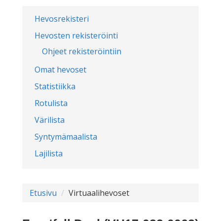
Hevosrekisteri
Hevosten rekisteröinti
Ohjeet rekisteröintiin
Omat hevoset
Statistiikka
Rotulista
Värilista
Syntymämaalista
Lajilista
Etusivu
Virtuaalihevoset