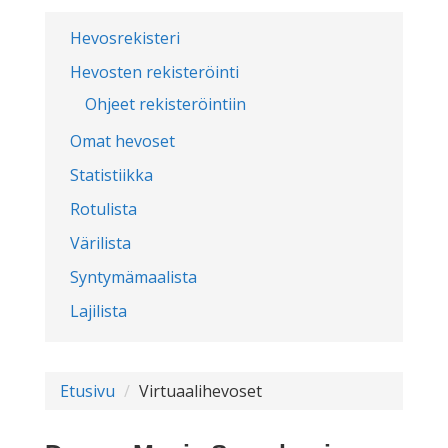
Hevosrekisteri
Hevosten rekisteröinti
Ohjeet rekisteröintiin
Omat hevoset
Statistiikka
Rotulista
Värilista
Syntymämaalista
Lajilista
Etusivu
Virtuaalihevoset