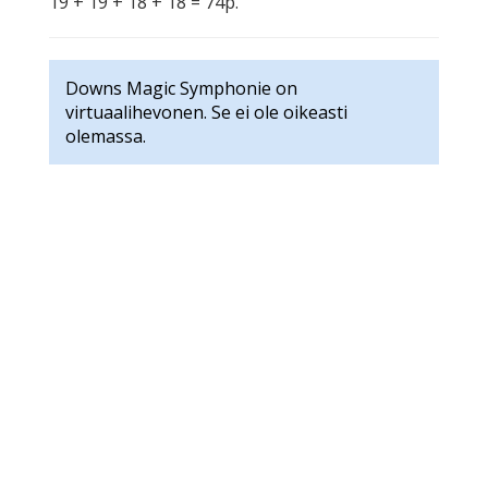
19 + 19 + 18 + 18 = 74p.
Downs Magic Symphonie on
virtuaalihevonen. Se ei ole oikeasti
olemassa.