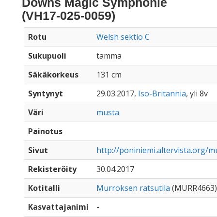
Downs Magic Symphonie
(VH17-025-0059)
Rotu
Welsh sektio C
Sukupuoli
tamma
Säkäkorkeus
131 cm
Syntynyt
29.03.2017,
Iso-Britannia
, yli 8v
Väri
musta
Painotus
Sivut
http://poniniemi.altervista.org
Rekisteröity
30.04.2017
Kotitalli
Murroksen ratsutila
(MURR4663)
Kasvattajanimi
-