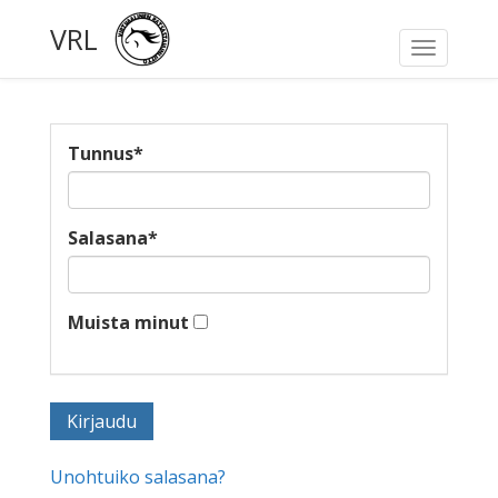
VRL
Toggle
navigati
Tunnus
*
Salasana
*
Muista minut
Unohtuiko salasana?