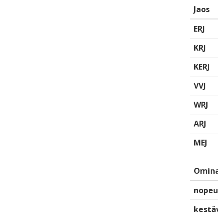
Jaos
ERJ
KRJ
KERJ
VVJ
WRJ
ARJ
MEJ
Omina
nopeu
kestä