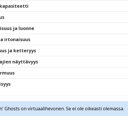
kapasiteetti
us
isuus ja luonne
ja irtonaisuus
us ja ketteryys
ajien näyttävyys
armuus
isyys
n' Ghosts on virtuaalihevonen. Se ei ole oikeasti olemassa.