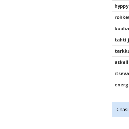
hyppy
rohke
kuulia
tahti 
tarkku
askell
itsev
energ
Chasi