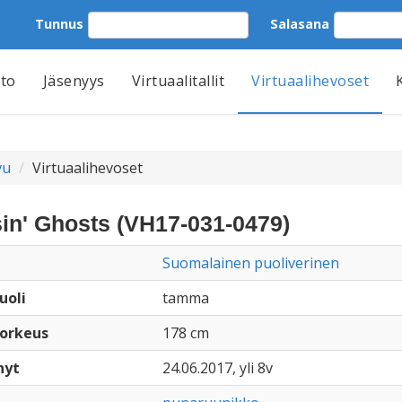
Tunnus
Salasana
tto
Jäsenyys
Virtuaalitallit
Virtuaalihevoset
vu
Virtuaalihevoset
in' Ghosts (VH17-031-0479)
Suomalainen puoliverinen
uoli
tamma
orkeus
178 cm
nyt
24.06.2017, yli 8v