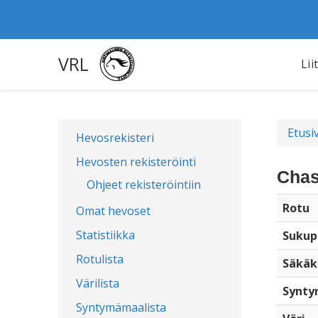
VRL
Lii
Etusi
Hevosrekisteri
Hevosten rekisteröinti
Chas
Ohjeet rekisteröintiin
Rotu
Omat hevoset
Statistiikka
Sukup
Rotulista
Säkäk
Värilista
Synty
Syntymämaalista