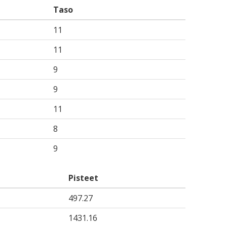
Taso
11
11
9
9
11
8
9
Pisteet
497.27
1431.16