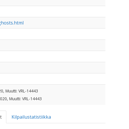
ghosts.html
20, Muutti: VRL-14443
2020, Muutti: VRL-14443
t
Kilpailustatistiikka