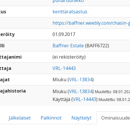
punaruunikko
tus
kenttäratsastus
https://baffner.weebly.com/chasin-
eröity
01.09.2017
lli
Baffner Estate
(BAFF6722)
ttajanimi
(ei rekisteröity)
ttaja
VRL-14443
ajat
Miuku (
VRL-13834
)
ajahistoria
Miuku (
VRL-13834
)
Muutettu: 08.01.20
Käyttäjä (
VRL-14443
)
Muutettu: 08.01.
Jälkeläiset
Palkinnot
Näyttelyt
Ominaisuude