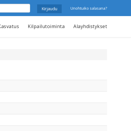
Unohtuiko salasana?
Kasvatus
Kilpailutoiminta
Alayhdistykset