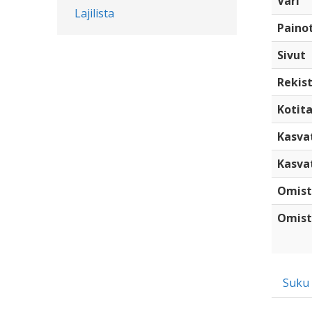
Väri
Lajilista
Paino
Sivut
Rekist
Kotita
Kasva
Kasva
Omist
Omist
Suku