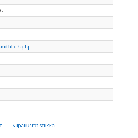
8v
smithloch.php
t
Kilpailustatistiikka