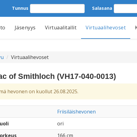
Tunnus
Salasana
tto
Jäsenyys
Virtuaalitallit
Virtuaalihevoset
vu
Virtuaalihevoset
ac of Smithloch (VH17-040-0013)
ä hevonen on kuollut 26.08.2025.
Friisiläishevonen
uoli
ori
orkeus
166 cm