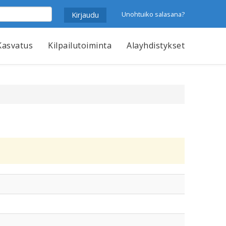
Unohtuiko salasana?
Kasvatus
Kilpailutoiminta
Alayhdistykset