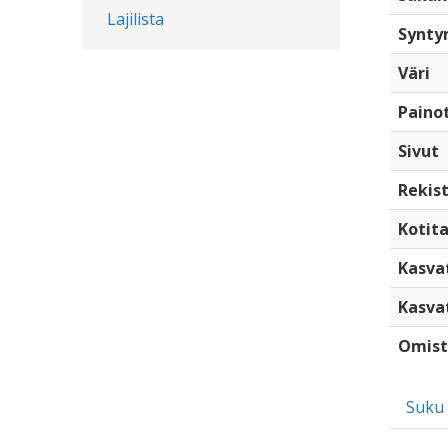
Lajilista
Synty
Väri
Paino
Sivut
Rekist
Kotita
Kasva
Kasva
Omist
Suku