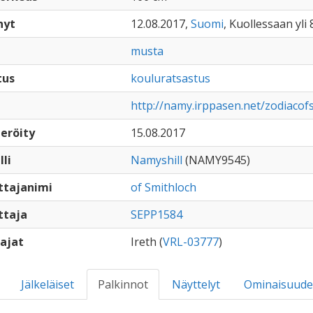
nyt
12.08.2017,
Suomi
, Kuollessaan yli 
musta
tus
kouluratsastus
http://namy.irppasen.net/zodiacof
eröity
15.08.2017
lli
Namyshill
(NAMY9545)
ttajanimi
of Smithloch
ttaja
SEPP1584
ajat
Ireth (
VRL-03777
)
Jälkeläiset
Palkinnot
Näyttelyt
Ominaisuude