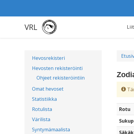
VRL
Lii
Etusi
Hevosrekisteri
Hevosten rekisteröinti
Zodi
Ohjeet rekisteröintiin
Omat hevoset
Täm
Statistiikka
Rotulista
Rotu
Värilista
Sukup
Syntymämaalista
Säkäk