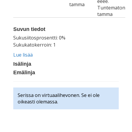
eeee.
tamma
Tuntematon
tamma
Suvun tiedot
Sukusiitosprosentti: 0%
Sukukatokerroin: 1
Lue lisää
Isälinja
Emälinja
Serissa on virtuaalihevonen. Se ei ole
oikeasti olemassa.