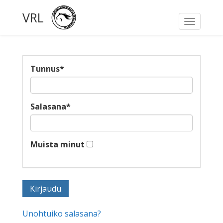
VRL
Toggle
navigati
Tunnus
*
Salasana
*
Muista minut
Unohtuiko salasana?