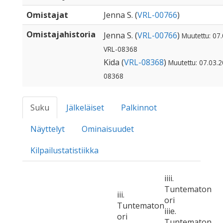
Omistajat
Jenna S. (
VRL-00766
)
Omistajahistoria
Jenna S. (
VRL-00766
)
Muutettu: 07.
VRL-08368
Kida (
VRL-08368
)
Muutettu: 07.03.2
08368
Suku
Jälkeläiset
Palkinnot
Näyttelyt
Ominaisuudet
Kilpailustatistiikka
iiii.
Tuntematon
iii.
ori
Tuntematon
iiie.
ori
Tuntematon