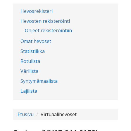
Hevosrekisteri
Hevosten rekisteröinti
Ohjeet rekisteröintiin
Omat hevoset
Statistiikka
Rotulista
Värilista
Syntymämaalista
Lajilista
Etusivu
Virtuaalihevoset