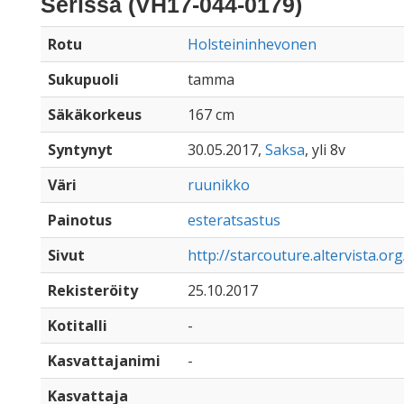
Serissa (VH17-044-0179)
Rotu
Holsteininhevonen
Sukupuoli
tamma
Säkäkorkeus
167 cm
Syntynyt
30.05.2017,
Saksa
, yli 8v
Väri
ruunikko
Painotus
esteratsastus
Sivut
http://starcouture.altervista.or
Rekisteröity
25.10.2017
Kotitalli
-
Kasvattajanimi
-
Kasvattaja