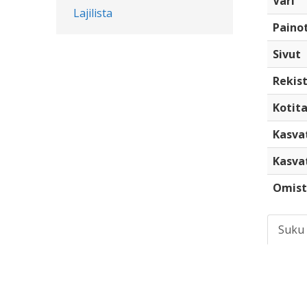
Väri
Lajilista
Paino
Sivut
Rekist
Kotita
Kasva
Kasva
Omist
Suku