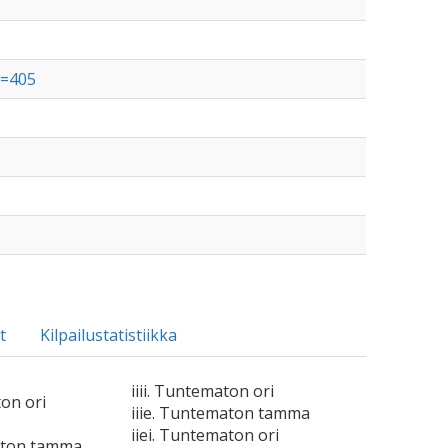
t=405
t
Kilpailustatistiikka
iiii. Tuntematon ori
ton ori
iiie. Tuntematon tamma
iiei. Tuntematon ori
aton tamma