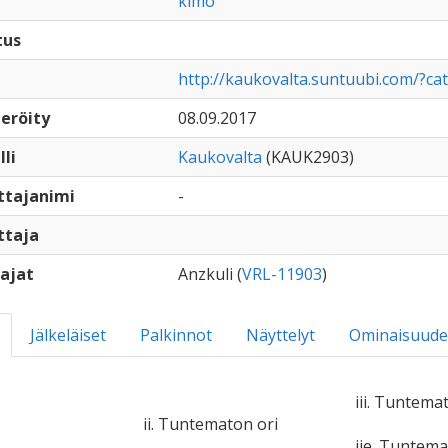
kimo
tus
http://kaukovalta.suntuubi.com/?ca
eröity
08.09.2017
lli
Kaukovalta
(KAUK2903)
ttajanimi
-
ttaja
ajat
Anzkuli (
VRL-11903
)
Jälkeläiset
Palkinnot
Näyttelyt
Ominaisuude
iii. Tuntema
ii. Tuntematon ori
iie. Tuntem