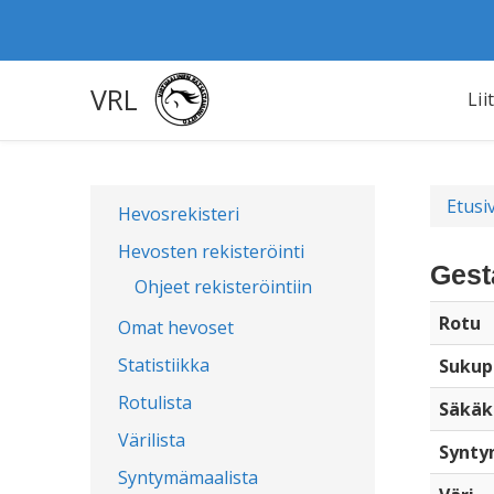
VRL
Lii
Etusi
Hevosrekisteri
Hevosten rekisteröinti
Gest
Ohjeet rekisteröintiin
Rotu
Omat hevoset
Statistiikka
Sukup
Rotulista
Säkäk
Värilista
Synty
Syntymämaalista