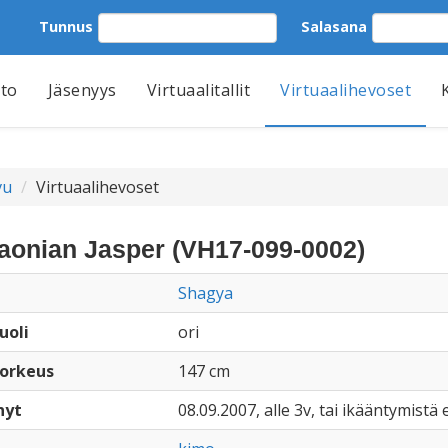
Tunnus
Salasana
tto
Jäsenyys
Virtuaalitallit
Virtuaalihevoset
vu
Virtuaalihevoset
aonian Jasper (VH17-099-0002)
Shagya
uoli
ori
orkeus
147 cm
nyt
08.09.2007, alle 3v, tai ikääntymistä e