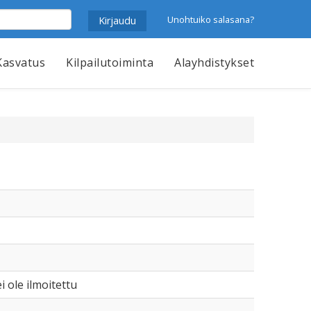
Unohtuiko salasana?
Kasvatus
Kilpailutoiminta
Alayhdistykset
i ole ilmoitettu