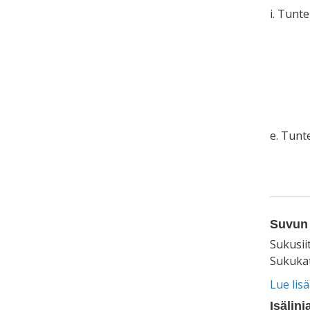
i. Tunt
e. Tun
Suvun 
Sukusii
Sukukat
Lue lis
Isälinj