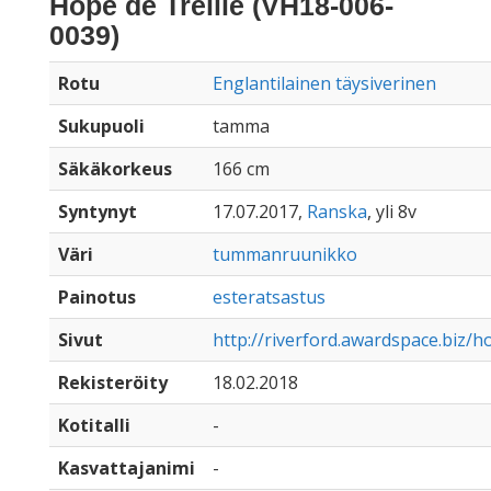
Hope de Treille (VH18-006-
0039)
Rotu
Englantilainen täysiverinen
Sukupuoli
tamma
Säkäkorkeus
166 cm
Syntynyt
17.07.2017,
Ranska
, yli 8v
Väri
tummanruunikko
Painotus
esteratsastus
Sivut
http://riverford.awardspace.biz/
Rekisteröity
18.02.2018
Kotitalli
-
Kasvattajanimi
-