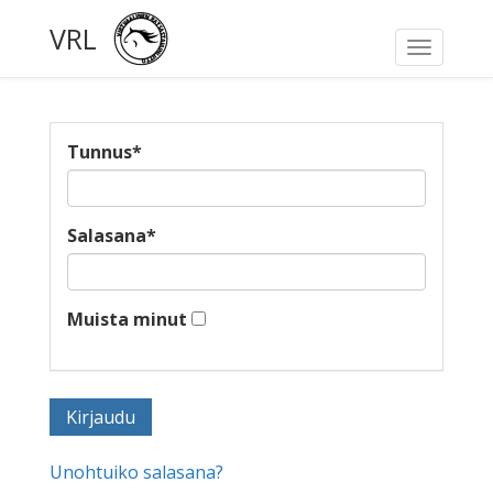
VRL
Toggle
navigati
Tunnus
*
Salasana
*
Muista minut
Unohtuiko salasana?