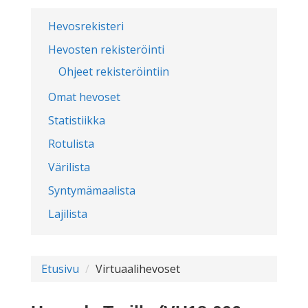
Hevosrekisteri
Hevosten rekisteröinti
Ohjeet rekisteröintiin
Omat hevoset
Statistiikka
Rotulista
Värilista
Syntymämaalista
Lajilista
Etusivu
Virtuaalihevoset