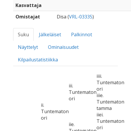
Kasvattaja
Omistajat
Disa (
VRL-03335
)
Suku
Jälkeläiset
Palkinnot
Näyttelyt
Ominaisuudet
Kilpailustatistiikka
iiii.
Tuntematon
iii.
ori
Tuntematon
iiie.
ori
Tuntematon
ii.
tamma
Tuntematon
iiei.
ori
Tuntematon
iie.
ori
Tuntematon