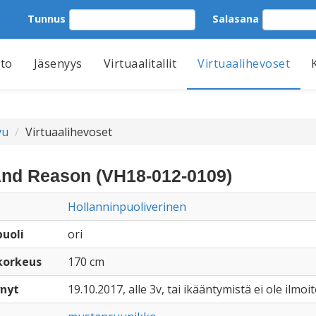
Tunnus
Salasana
tto
Jäsenyys
Virtuaalitallit
Virtuaalihevoset
vu
Virtuaalihevoset
And Reason (VH18-012-0109)
Hollanninpuoliverinen
uoli
ori
korkeus
170 cm
nyt
19.10.2017, alle 3v, tai ikääntymistä ei ole ilmoi