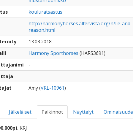
mustanruunikko
tus
kouluratsastus
http://harmonyhorses.altervista.org/h/lie-and-
reason.html
teröity
13.03.2018
lli
Harmony Sporthorses
(HARS3691)
ttajanimi
-
ttaja
tajat
Amy (
VRL-10961
)
Jälkeläiset
Palkinnot
Näyttelyt
Ominaisuude
90.000p)
, KRJ