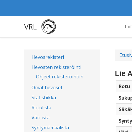
VRL
Lii
Etusi
Hevosrekisteri
Hevosten rekisteröinti
Lie 
Ohjeet rekisteröintiin
Rotu
Omat hevoset
Statistiikka
Sukup
Rotulista
Säkä
Värilista
Synty
Syntymämaalista