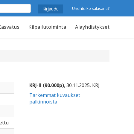
Unohtuiko salasana?
Kasvatus
Kilpailutoiminta
Alayhdistykset
KRJ-II (90.000p)
, 30.11.2025, KRJ
Tarkemmat kuvaukset
palkinnoista
tettu