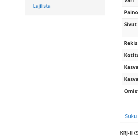
Väri
Lajilista
Paino
Sivut
Rekis
Kotita
Kasva
Kasva
Omis
Suku
KRJ-II (