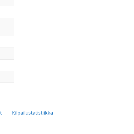
t
Kilpailustatistiikka