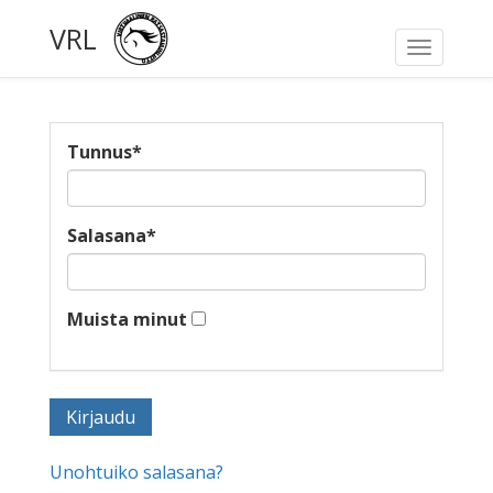
VRL
Toggle
navigati
Tunnus
*
Salasana
*
Muista minut
Unohtuiko salasana?