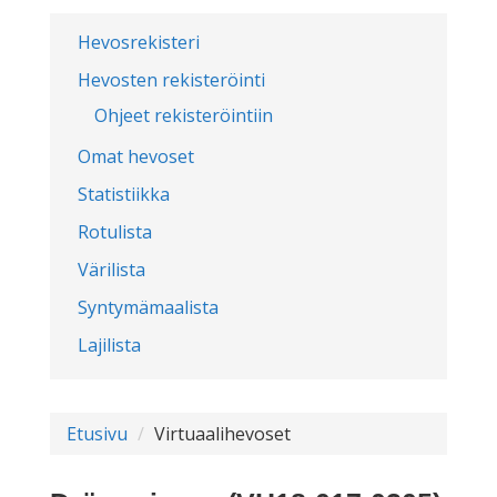
Hevosrekisteri
Hevosten rekisteröinti
Ohjeet rekisteröintiin
Omat hevoset
Statistiikka
Rotulista
Värilista
Syntymämaalista
Lajilista
Etusivu
Virtuaalihevoset