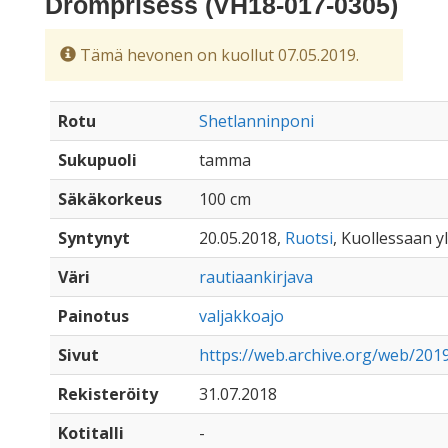
Drömprisess (VH18-017-0305)
Tämä hevonen on kuollut 07.05.2019.
Rotu
Shetlanninponi
Sukupuoli
tamma
Säkäkorkeus
100 cm
Syntynyt
20.05.2018,
Ruotsi
, Kuollessaan yl
Väri
rautiaankirjava
Painotus
valjakkoajo
Sivut
https://web.archive.org/web/2019
Rekisteröity
31.07.2018
Kotitalli
-