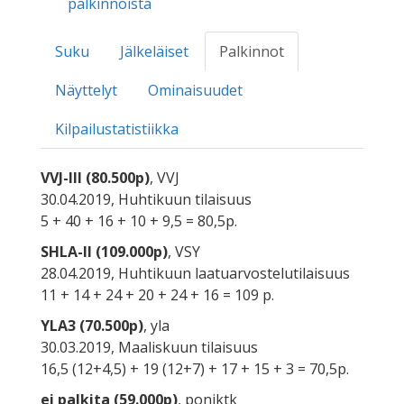
palkinnoista
Suku
Jälkeläiset
Palkinnot
Näyttelyt
Ominaisuudet
Kilpailustatistiikka
VVJ-III (80.500p)
, VVJ
30.04.2019, Huhtikuun tilaisuus
5 + 40 + 16 + 10 + 9,5 = 80,5p.
SHLA-II (109.000p)
, VSY
28.04.2019, Huhtikuun laatuarvostelutilaisuus
11 + 14 + 24 + 20 + 24 + 16 = 109 p.
YLA3 (70.500p)
, yla
30.03.2019, Maaliskuun tilaisuus
16,5 (12+4,5) + 19 (12+7) + 17 + 15 + 3 = 70,5p.
ei palkita (59.000p)
, poniktk