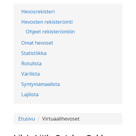
Hevosrekisteri
Hevosten rekisteröinti
Ohjeet rekisteröintiin
Omat hevoset
Statistiikka
Rotulista
Värilista
Syntymämaalista
Lajilista
Etusivu
Virtuaalihevoset