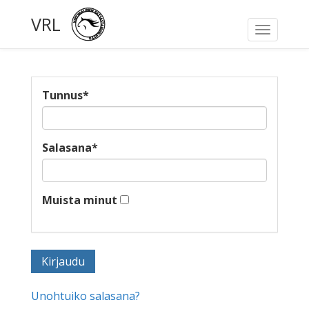
VRL
Toggle
navigati
Tunnus
*
Salasana
*
Muista minut
Unohtuiko salasana?