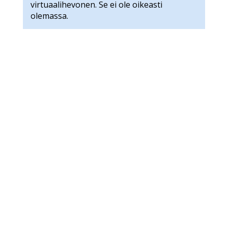
virtuaalihevonen. Se ei ole oikeasti
olemassa.