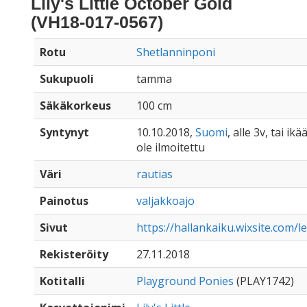
Lily's Little October Gold
(VH18-017-0567)
Rotu
Shetlanninponi
Sukupuoli
tamma
Säkäkorkeus
100 cm
Syntynyt
10.10.2018,
Suomi
, alle 3v, tai ik
ole ilmoitettu
Väri
rautias
Painotus
valjakkoajo
Sivut
https://hallankaiku.wixsite.com/l
Rekisteröity
27.11.2018
Kotitalli
Playground Ponies
(PLAY1742)