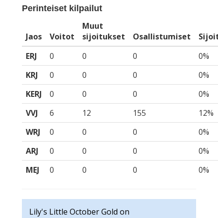
Perinteiset kilpailut
Muut
Jaos
Voitot
sijoitukset
Osallistumiset
Sijo
ERJ
0
0
0
0%
KRJ
0
0
0
0%
KERJ
0
0
0
0%
VVJ
6
12
155
12%
WRJ
0
0
0
0%
ARJ
0
0
0
0%
MEJ
0
0
0
0%
Lily's Little October Gold on