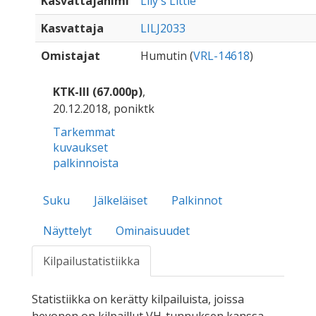
Kasvattajanimi
Lily's Little
Kasvattaja
LILJ2033
Omistajat
Humutin (
VRL-14618
)
KTK-III (67.000p)
,
20.12.2018, poniktk
Tarkemmat
kuvaukset
palkinnoista
Suku
Jälkeläiset
Palkinnot
Näyttelyt
Ominaisuudet
Kilpailustatistiikka
Statistiikka on kerätty kilpailuista, joissa