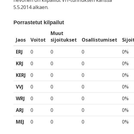
hevonen on kilpaillut VH-tunnuksen kanssa
5.5.2014 alkaen.
Porrastetut kilpailut
Muut
Jaos
Voitot
sijoitukset
Osallistumiset
Sijo
ERJ
0
0
0
0%
KRJ
0
0
0
0%
KERJ
0
0
0
0%
VVJ
0
0
0
0%
WRJ
0
0
0
0%
ARJ
0
0
0
0%
MEJ
0
0
0
0%