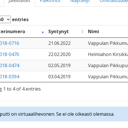
Jälkeläiset
Palkinnot
Näyttelyt
Ominaisuude
entries
terinumero
Syntynyt
Nimi
018-0716
21.06.2022
Vappulan Pikkum
018-0470
22.02.2020
Helmiahon Kirsik
018-0474
02.05.2019
Vappulan Pikkupu
018-0394
03.04.2019
Vappulan Pikkumu
 1 to 4 of 4 entries
putti on virtuaalihevonen. Se ei ole oikeasti olemassa.