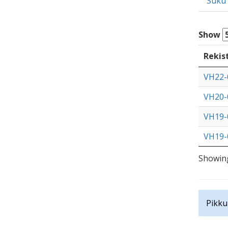
Suku
Show
Rekis
VH22-
VH20-
VH19-
VH19-
Showing
Pikku