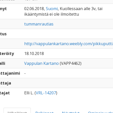
nyt
02.06.2018,
Suomi
, Kuollessaan alle 3v, tai
ikääntymistä ei ole ilmoitettu
tummanrautias
tus
http://vappulankartano.weebly.com/pikkuputti
teröity
18.10.2018
lli
Vappulan Kartano
(VAPP4462)
ttajanimi
-
ttaja
tajat
Elli L. (
VRL-14207
)