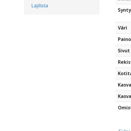
Lajilista
Synty
Väri
Paino
Sivut
Rekis
Kotita
Kasva
Kasva
Omis