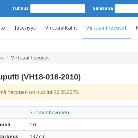
Tunnus
Salasana
tto
Jäsenyys
Virtuaalitallit
Virtuaalihevoset
vu
Virtuaalihevoset
uputti (VH18-018-2010)
ä hevonen on kuollut 26.05.2025.
Suomenhevonen
uoli
ori
korkeus
137 cm