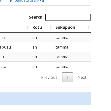
t
Kilpailustatistiikka
Search:
Rotu
Sukupuoli
uru
sh
tamma
kapusu
sh
tamma
su
sh
tamma
sta
sh
tamma
Previous
1
Next