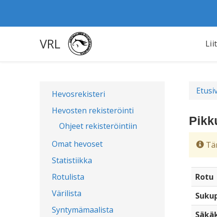
VRL
Lii
Etusi
Hevosrekisteri
Hevosten rekisteröinti
Pikk
Ohjeet rekisteröintiin
Omat hevoset
Täm
Statistiikka
Rotulista
Rotu
Värilista
Sukup
Syntymämaalista
Säkä