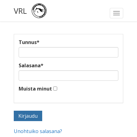
VRL
Toggle
navigati
Tunnus
*
Salasana
*
Muista minut
Unohtuiko salasana?