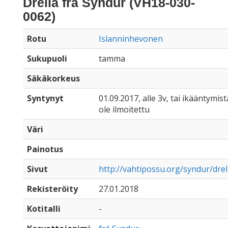
Drella frá Syndur (VH18-030-
0062)
Rotu
Islanninhevonen
Sukupuoli
tamma
Säkäkorkeus
Syntynyt
01.09.2017, alle 3v, tai ikääntymist
ole ilmoitettu
Väri
Painotus
Sivut
http://vahtipossu.org/syndur/drel
Rekisteröity
27.01.2018
Kotitalli
-