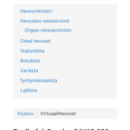
Hevosrekisteri
Hevosten rekisteröinti
Ohjeet rekisteröintiin
Omat hevoset
Statistiikka
Rotulista
Värilista
Syntymämaalista
Lajilista
Etusivu
Virtuaalihevoset