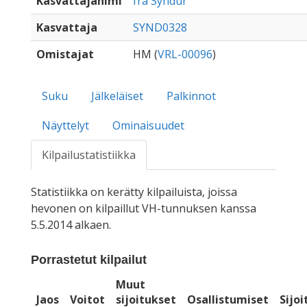
Kasvattajanimi
frá Syndur
Kasvattaja
SYND0328
Omistajat
HM (
VRL-00096
)
Suku
Jälkeläiset
Palkinnot
Näyttelyt
Ominaisuudet
Kilpailustatistiikka
Statistiikka on kerätty kilpailuista, joissa
hevonen on kilpaillut VH-tunnuksen kanssa
5.5.2014 alkaen.
Porrastetut kilpailut
Muut
Jaos
Voitot
sijoitukset
Osallistumiset
Sijo