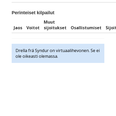
Perinteiset kilpailut
Muut
Jaos
Voitot
sijoitukset
Osallistumiset
Sijo
Drella frá Syndur on virtuaalihevonen. Se ei
ole oikeasti olemassa.