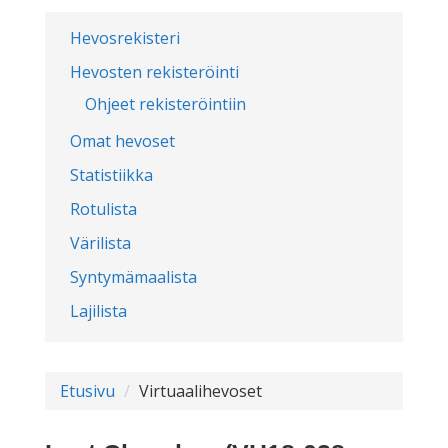
Hevosrekisteri
Hevosten rekisteröinti
Ohjeet rekisteröintiin
Omat hevoset
Statistiikka
Rotulista
Värilista
Syntymämaalista
Lajilista
Etusivu
Virtuaalihevoset