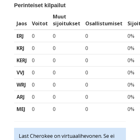
Perinteiset kilpailut
Muut
Jaos
Voitot
sijoitukset
Osallistumiset
Sijo
ERJ
0
0
0
0%
KRJ
0
0
0
0%
KERJ
0
0
0
0%
VVJ
0
0
0
0%
WRJ
0
0
0
0%
ARJ
0
0
0
0%
MEJ
0
0
0
0%
Last Cherokee on virtuaalihevonen. Se ei