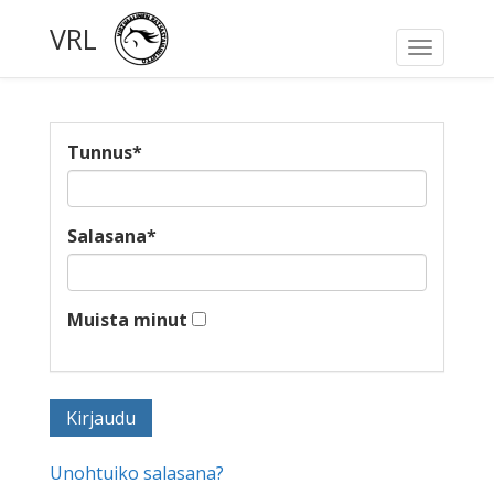
VRL
Toggle
navigati
Tunnus
*
Salasana
*
Muista minut
Unohtuiko salasana?