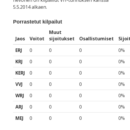
hevonen on kilpaillut VH-tunnuksen kanssa
5.5.2014 alkaen.
Porrastetut kilpailut
Muut
Jaos
Voitot
sijoitukset
Osallistumiset
Sijo
ERJ
0
0
0
0%
KRJ
0
0
0
0%
KERJ
0
0
0
0%
VVJ
0
0
0
0%
WRJ
0
0
0
0%
ARJ
0
0
0
0%
MEJ
0
0
0
0%