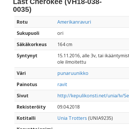
Last Cherokee (VH18-038-
0035)
Rotu
Amerikanravuri
Sukupuoli
ori
Säkäkorkeus
164 cm
Syntynyt
15.11.2016, alle 3v, tai ikääntymis
ole ilmoitettu
Väri
punaruunikko
Painotus
ravit
Sivut
http://kepulikonsti.net/unia/lv/S
Rekisteröity
09.04.2018
Kotitalli
Unia Trotters
(UNIA9235)