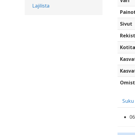
Väri
Lajilista
Paino
Sivut
Rekist
Kotita
Kasva
Kasva
Omist
Suku
06