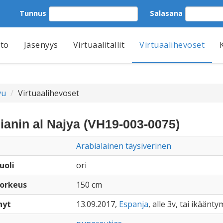
Tunnus
Salasana
tto
Jäsenyys
Virtuaalitallit
Virtuaalihevoset
vu
Virtuaalihevoset
ianin al Najya (VH19-003-0075)
Arabialainen täysiverinen
uoli
ori
orkeus
150 cm
nyt
13.09.2017,
Espanja
, alle 3v, tai ikäänty