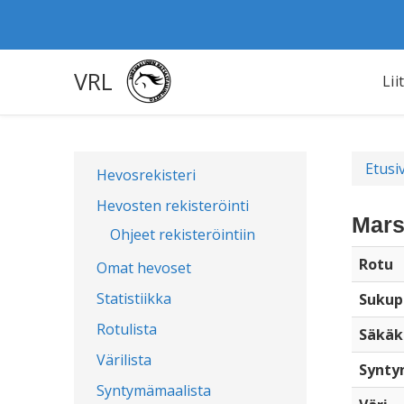
VRL
Lii
Etusi
Hevosrekisteri
Hevosten rekisteröinti
Mars
Ohjeet rekisteröintiin
Rotu
Omat hevoset
Statistiikka
Sukup
Rotulista
Säkäk
Värilista
Synty
Syntymämaalista