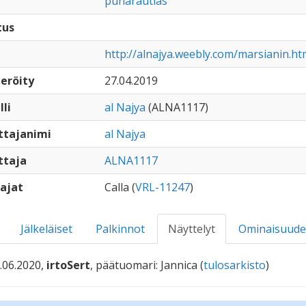
punarautias
tus
http://alnajya.weebly.com/marsianin.ht
eröity
27.04.2019
lli
al Najya
(ALNA1117)
ttajanimi
al Najya
ttaja
ALNA1117
ajat
Calla (
VRL-11247
)
Jälkeläiset
Palkinnot
Näyttelyt
Ominaisuude
.06.2020,
irtoSert
, päätuomari: Jannica (
tulosarkisto
)