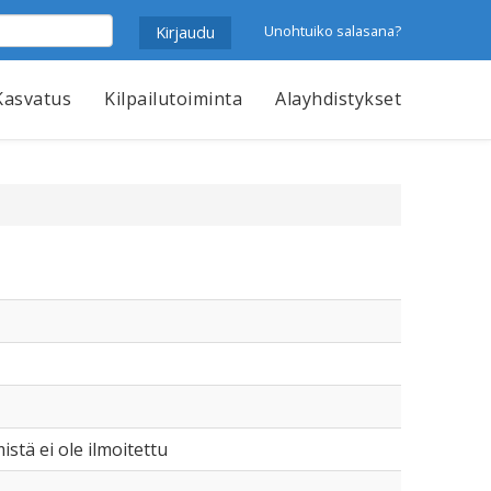
Unohtuiko salasana?
Kasvatus
Kilpailutoiminta
Alayhdistykset
mistä ei ole ilmoitettu