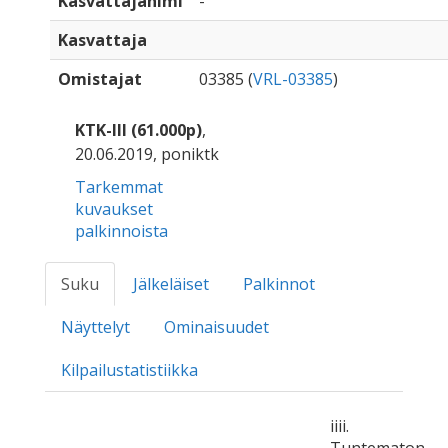
Kasvattajanimi
-
Kasvattaja
Omistajat
03385 (
VRL-03385
)
KTK-III (61.000p)
,
20.06.2019, poniktk
Tarkemmat
kuvaukset
palkinnoista
Suku
Jälkeläiset
Palkinnot
Näyttelyt
Ominaisuudet
Kilpailustatistiikka
iiii.