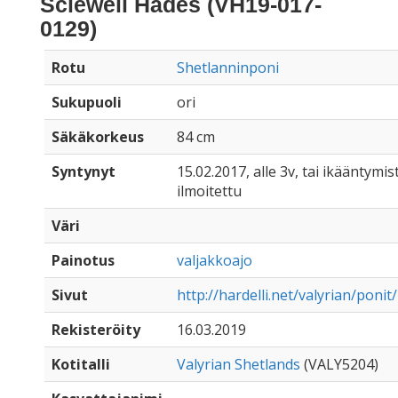
Sciewell Hades (VH19-017-
0129)
Rotu
Shetlanninponi
Sukupuoli
ori
Säkäkorkeus
84 cm
Syntynyt
15.02.2017, alle 3v, tai ikääntymist
ilmoitettu
Väri
Painotus
valjakkoajo
Sivut
http://hardelli.net/valyrian/poni
Rekisteröity
16.03.2019
Kotitalli
Valyrian Shetlands
(VALY5204)