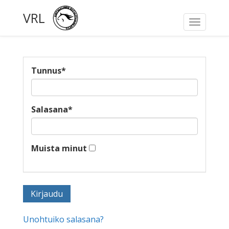
VRL
Toggle
navigati
Tunnus
*
Salasana
*
Muista minut
Unohtuiko salasana?