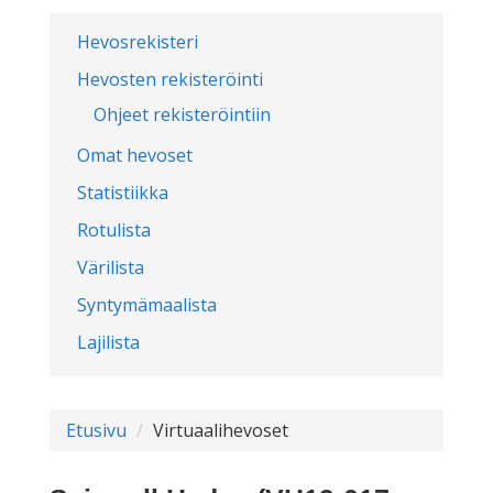
Hevosrekisteri
Hevosten rekisteröinti
Ohjeet rekisteröintiin
Omat hevoset
Statistiikka
Rotulista
Värilista
Syntymämaalista
Lajilista
Etusivu
Virtuaalihevoset