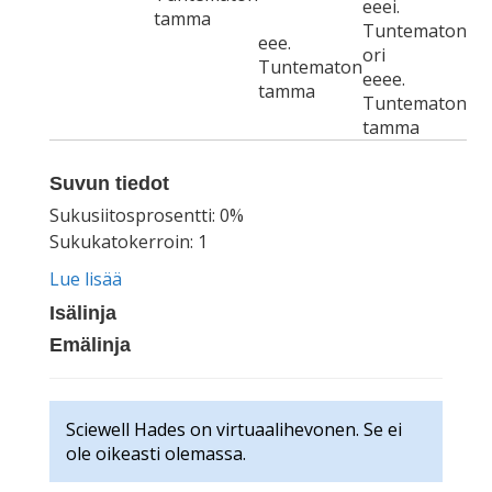
eeei.
tamma
Tuntematon
eee.
ori
Tuntematon
eeee.
tamma
Tuntematon
tamma
Suvun tiedot
Sukusiitosprosentti: 0%
Sukukatokerroin: 1
Lue lisää
Isälinja
Emälinja
Sciewell Hades on virtuaalihevonen. Se ei
ole oikeasti olemassa.